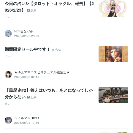
今日の占い✨️【タロット・オラクル、報告】【2
026/2/23】
記事
占い
꒰ა♡るな♡໒꒱
2026/02/22 23:29
期間限定セール中です！
告知
占い
★ゆえママ＊スピリチュアル鑑定士★
2025/09/23 02:41
【黒歴史#2】答えはいつも、あとになってしか
分からない
記事
占い
ルノルマンRIHO
2026/08/08 17:56