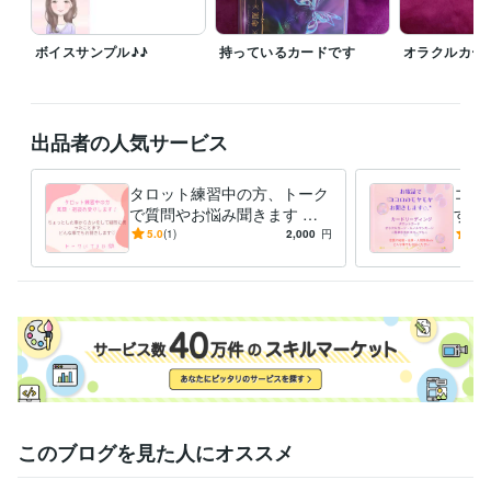
ボイスサンプル♪♪
持っているカードです
オラクルカー
出品者の人気サービス
タロット練習中の方、トーク
ココ
で質問やお悩み聞きます 練
す 
習していて困ったことを、お
軽く
5.0
(1)
2,000
円
5.0
聞きします(*^^*)
このブログを見た人にオススメ