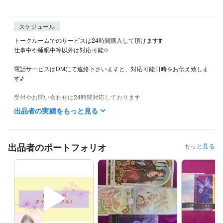
スケジュール
トークルームでのサービスは24時間購入して頂けます❣️

仕事中や睡眠中等以外は対応可能✩

電話サービスはDMにて連絡下さいますと、対応可能日時をお伝え致しま
す♪

受付やお問い合わせは24時間対応しております

お待たせしないようスムーズな対応を心掛けていますので、よろしくお
出品者の実績をもっと見る
願いいたします(*´︶`*)
資格・検定
介護福祉士
取得年 : 2014年
出品者のポートフォリオ
もっと見る
得意分野
占い
タロットカード
占い
恋愛
仕事
人間関係
なんでも
悩み相談・カウンセリング
傾聴・相談・雑談
相談
愚痴
雑談
惚気
趣味