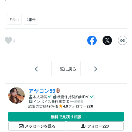
#占い
#報告
4
一覧に戻る
アヤコン59
本人確認
機密保持契約(NDA)
インボイス発行事業者
未登録
総販売実績
49
評価
4.9
フォロワー
220
無料で見積り相談
メッセージを送る
フォロー
220