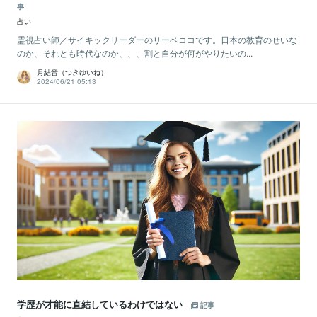
事
占い
霊視占い師／サイキックリーダーのリーベココです。日本の教育のせいな
のか、それとも時代なのか、、、割と自分が何がやりたいの...
月結音（つきゆいね）
2024/06/21 05:13
学歴が才能に直結しているわけではない
記事