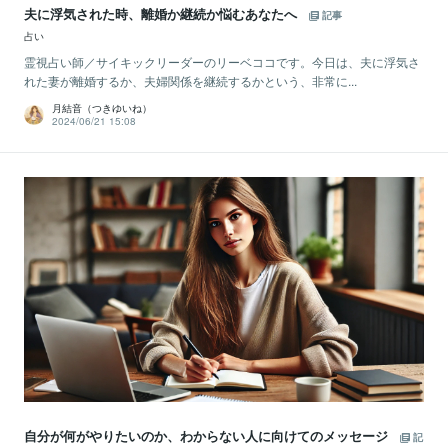
夫に浮気された時、離婚か継続か悩むあなたへ
記事
占い
霊視占い師／サイキックリーダーのリーベココです。今日は、夫に浮気さ
れた妻が離婚するか、夫婦関係を継続するかという、非常に...
月結音（つきゆいね）
2024/06/21 15:08
自分が何がやりたいのか、わからない人に向けてのメッセージ
記