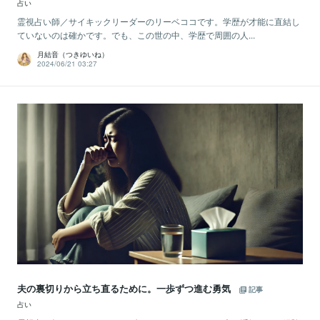
占い
霊視占い師／サイキックリーダーのリーベココです。学歴が才能に直結し
ていないのは確かです。でも、この世の中、学歴で周囲の人...
月結音（つきゆいね）
2024/06/21 03:27
夫の裏切りから立ち直るために。一歩ずつ進む勇気
記事
占い