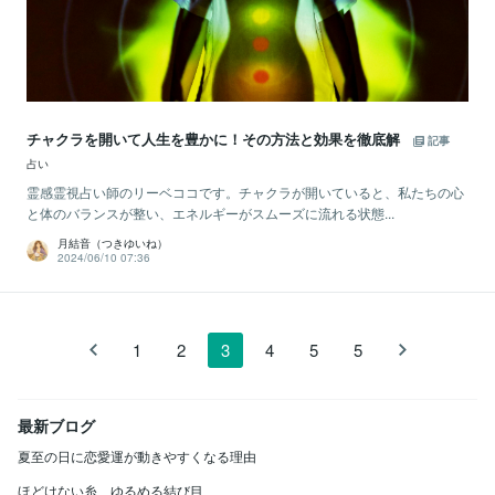
チャクラを開いて人生を豊かに！その方法と効果を徹底解
記事
占い
霊感霊視占い師のリーベココです。チャクラが開いていると、私たちの心
と体のバランスが整い、エネルギーがスムーズに流れる状態...
月結音（つきゆいね）
2024/06/10 07:36
1
2
3
4
5
5
最新ブログ
夏至の日に恋愛運が動きやすくなる理由
ほどけない糸、ゆるめる結び目