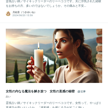
霊視占い師／サイキックリーダーのリーベココです。夫に浮気された経験
をお持ちの方、多いのではないでしょうか。その痛みと不安...
月結音（つきゆいね）
2024/06/20 15:59
女性の内なる魔法を解き放つ 女性の直感の秘密
記事
占い
霊視占い師／サイキックリーダーのリーベココです。女性って、やっぱり
直感力が高いというか、「違和感」を感じる力がすごく強い...