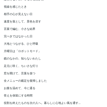
視線を感じたとき
相手の心が見えない日
速度を落として、景色を戻す
言葉で編む、小さな結界
完ぺきではなかった日
大地とつながる、ひと呼吸
月曜日は「ロボットモード」
鏡のなかの、知らないわたし
足元に咲く、ちいさな灯り
窓を開けて、言葉を放つ
全メニューの鑑定を復帰しました
お腹を温めて、今に還る
答えを保留にする時間
役割を終えたものを次の人へ。暮らしに心地よい風を通す...