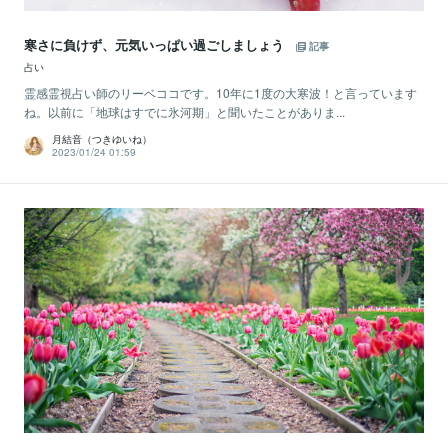
寒さに負けず、元気いっぱい過ごしましょう
記事
占い
霊感霊視占い師のリーベココです。10年に1度の大寒波！と言っています
ね。以前に「地球はすでに氷河期」と聞いたことがありま...
月結音（つきゆいね）
2023/01/24 01:59