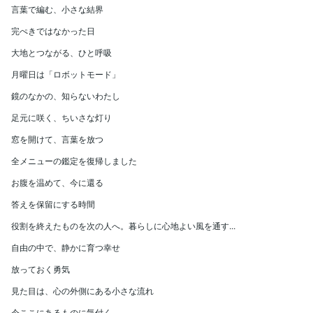
言葉で編む、小さな結界
完ぺきではなかった日
大地とつながる、ひと呼吸
月曜日は「ロボットモード」
鏡のなかの、知らないわたし
足元に咲く、ちいさな灯り
窓を開けて、言葉を放つ
全メニューの鑑定を復帰しました
お腹を温めて、今に還る
答えを保留にする時間
役割を終えたものを次の人へ。暮らしに心地よい風を通す...
自由の中で、静かに育つ幸せ
放っておく勇気
見た目は、心の外側にある小さな流れ
今ここにあるものに気付く