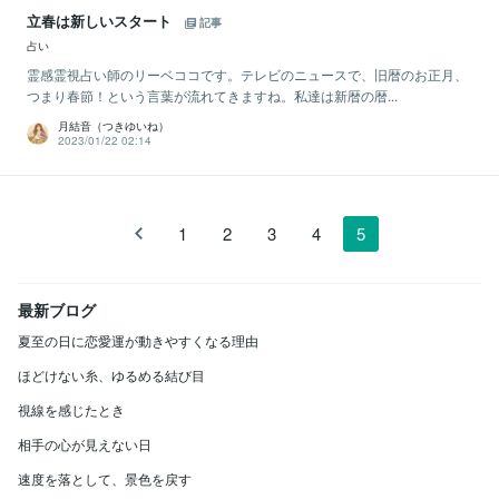
立春は新しいスタート
記事
占い
霊感霊視占い師のリーベココです。テレビのニュースで、旧暦のお正月、
つまり春節！という言葉が流れてきますね。私達は新暦の暦...
月結音（つきゆいね）
2023/01/22 02:14
1
2
3
4
5
最新ブログ
夏至の日に恋愛運が動きやすくなる理由
ほどけない糸、ゆるめる結び目
視線を感じたとき
相手の心が見えない日
速度を落として、景色を戻す