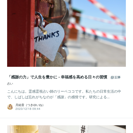
「感謝の力」で人生を豊かに - 幸福感を高める日々の習慣
記事
占い
こんにちは。霊感霊視占い師のリーベココです。私たちの日常生活の中
で、しばしば忘れがちなのが「感謝」の感情です。研究による...
月結音（つきゆいね）
2023/12/18 09:44