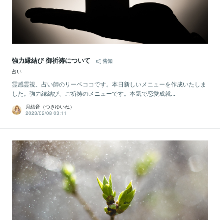
強力縁結び 御祈祷について
告知
占い
霊感霊視、占い師のリーベココです。本日新しいメニューを作成いたしま
した。強力縁結び、ご祈祷のメニューです。本気で恋愛成就...
月結音（つきゆいね）
2023/02/08 03:11