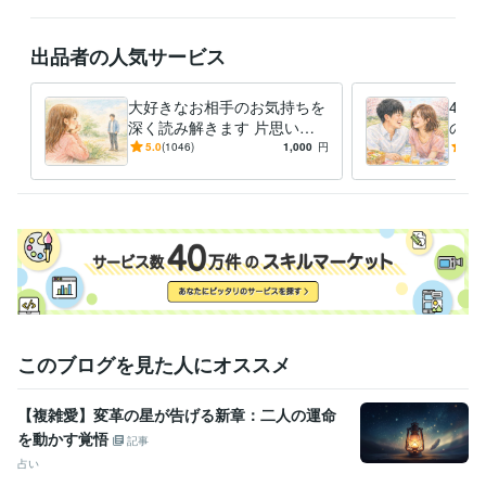
得意分野
占い
相手の気持ち
お金、会社の経営の問題
出品者の人気サービス
経営
お金
恋愛
人生
仕事
転職
語学力
大好きなお相手のお気持ちを
4つ
英語
ビジネスレベル
深く読み解きます 片思い・
のす
復縁・遠距離・夫婦・国際カ
愛運
5.0
(1046)
1,000
円
4.9
ップルなど
い・
しま
このブログを見た人にオススメ
【複雑愛】変革の星が告げる新章：二人の運命
を動かす覚悟
記事
占い