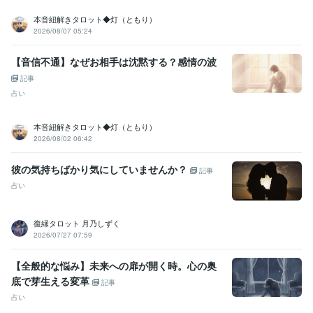
本音紐解きタロット◆灯（ともり）
2026/08/07 05:24
【音信不通】なぜお相手は沈黙する？感情の波
記事
占い
本音紐解きタロット◆灯（ともり）
2026/08/02 06:42
彼の気持ちばかり気にしていませんか？
記事
占い
復縁タロット 月乃しずく
2026/07/27 07:59
【全般的な悩み】未来への扉が開く時。心の奥
底で芽生える変革
記事
占い