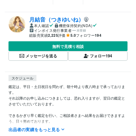
月結音（つきゆいね）
本人確認
機密保持契約(NDA)
インボイス発行事業者
未登録
総販売実績
2,225
評価
5.0
フォロワー
194
無料で見積り相談
メッセージを送る
フォロー
194
スケジュール
鑑定は、平日・土日祝日を問わず、朝十時より夜八時まで承っておりま
す。

それ以降のお申し込みにつきましては、恐れ入りますが、翌日の鑑定と
させていただいております。

できるかぎり早く鑑定を行い、ご相談者さまへ結果をお届けできますよ
う、日々努めております。

なお、どうしてもお急ぎのご事情がございます場合には、遠慮なくご相
出品者の実績をもっと見る
談くださいませ。できる限り柔軟に対応させていただきます。