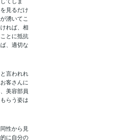
りしてしま
メを見るだけ
気が湧いてこ
なければ、相
ることに抵抗
れば、適切な
然と言われれ
のお客さんに
を、美容部員
てもらう姿は
、同性から見
射的に自分の