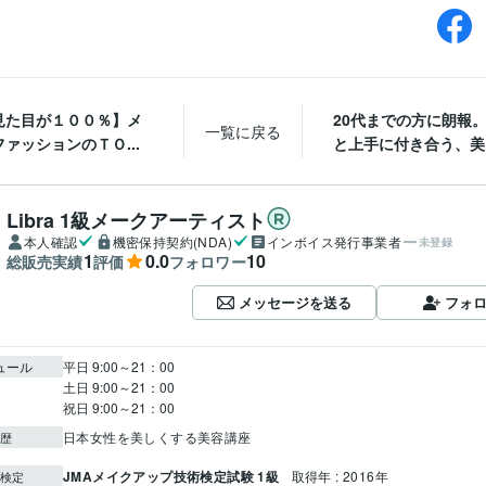
見た目が１００％】メ
20代までの方に朗報
一覧に戻る
ァッションのＴＯ...
と上手に付き合う、美白
Libra 1級メークアーティスト
本人確認
機密保持契約(NDA)
インボイス発行事業者
未登録
1
0.0
10
総販売実績
評価
フォロワー
メッセージを送る
フォ
ュール
平日 9:00～21：00

土日 9:00～21：00

祝日 9:00～21：00　
日本女性を美しくする美容講座
歴
JMAメイクアップ技術検定試験 1級
取得年 : 2016年
検定