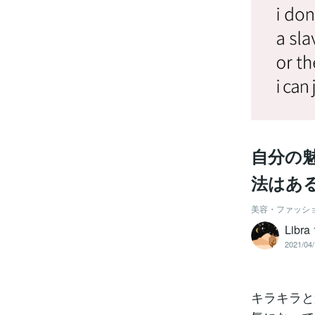
自分の
法はあ
美容・ファッシ
Lib
2021/04/
キラキラと