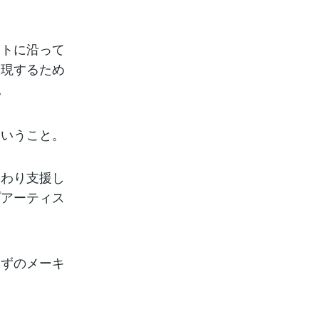
ストに沿って
実現するため
。
ということ。
関わり支援し
プアーティス
らずのメーキ