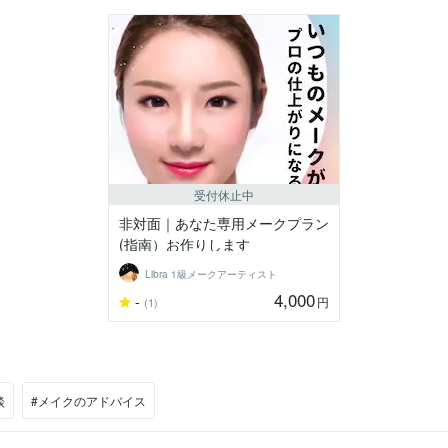
受付休止中
非対面｜あなた専用メークプラン
(指南）お作りします
Libra 1級メークアーティスト
4,000
-
円
(1)
談
#メイクのアドバイス