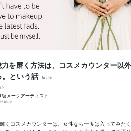
魅力を磨く方法は、コスメカウンター以
る。という話
記事
ョン
ra 1級メークアーティスト
16 05:22
輝くコスメカウンターは、女性なら一度は入ってみた