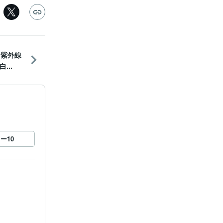
。紫外線
...
ロー
10