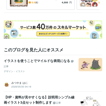
祝い◎プレゼントも！思い出
顔絵
5.0
(6)
4,000
円
5.0
感じる可愛く飾れる似顔絵描
◎
きます
このブログを見た人にオススメ
イラストを使うことでマイルドな表現になる
記事
デザイン・イラスト
みつやま はに
2026/05/30 04:19
【HP・資料が見やすくなる】説明用シンプル線
画イラスト3点セット制作します
記事