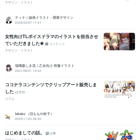
デザイン・イラスト
ティナ｜線画イラスト・開業デザイン
2026/02/07 11:41
女性向けTLボイスドラマのイラストを担当させ
ていただきました❀
コンテンツ
デザイン・イラスト
瑠璃森しき花｜乙女向け 和服イラスト
2021/06/01 13:22
ココナラコンテンツでクリップアート販売しま
した
告知
コラム
takako （旧ももや鈴子）
2025/11/23 06:00
はじめましての話。
記事
デザイン・イラスト