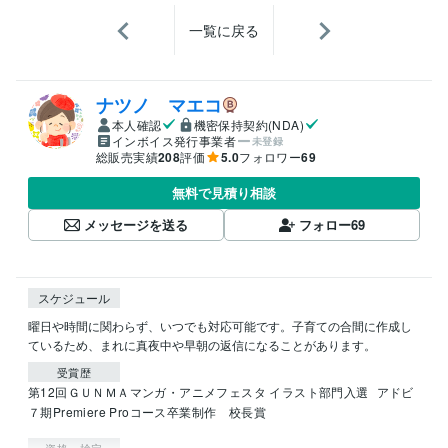
一覧に戻る
ナツノ マエコ
本人確認
機密保持契約(NDA)
インボイス発行事業者
未登録
総販売実績
208
評価
5.0
フォロワー
69
無料で見積り相談
メッセージを送る
フォロー
69
スケジュール
曜日や時間に関わらず、いつでも対応可能です。子育ての合間に作成し
ているため、まれに真夜中や早朝の返信になることがあります。
受賞歴
第12回ＧＵＮＭＡマンガ・アニメフェスタ イラスト部門入選
アドビ
７期Premiere Proコース卒業制作　校長賞
資格・検定