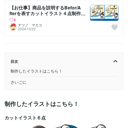
【お仕事】商品を説明するBefor/A
fterを表すカットイラスト４点制作
しました！
8
ナツノ マエコ
2024/10/22
目次
制作したイラストはこちら！
さいごに
制作したイラストはこちら！
カットイラスト６点