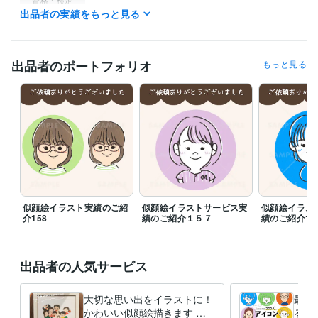
出品者の実績をもっと見る
小学校教諭免許
取得年 : 2013年
中学校教諭免許
取得年 : 2013年
高等学校教諭免許
取得年 : 2013年
出品者のポートフォリオ
もっと見る
プログラミング言語・フレームワーク
CSS:1年
HTML:1年
ビジネス・クリエイティブツール
WordPress:4年
Adobe Photoshop:3年
Adobe Illustrator:8年
Canva:5年
Procreate:5年
ibisPaint:4年
Adobe Premiere Pro:2年
得意分野
デザイン制作
SNS・ブログ用のイラストアイコン、ロゴ
ブログ記
事内の挿入画像、本・冊子等の挿絵
バナー・ヘッダー制作
子ども
女性
ファミリー
子育て
教育
カフェ
ゆるい
イラスト
似顔絵イラスト実績のご紹
似顔絵イラストサービス実
似顔絵イラス
介158
績のご紹介１５７
績のご紹介15
出品者の人気サービス
大切な思い出をイラストに！
最短
かわいい似顔絵描きます お
るゆ