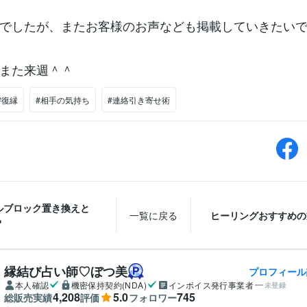
でしたが、またお客様のお声なども掲載していきたい
また来週＾＾
#復縁
#相手の気持ち
#連絡引き寄せ術
ルブロック置き換えと
一覧に戻る
ヒーリングおすすめの
？
縁結び占い師♡ぼつ美
プロフィール
本人確認
機密保持契約(NDA)
インボイス発行事業者
未登録
4,208
5.0
745
総販売実績
評価
フォロワー