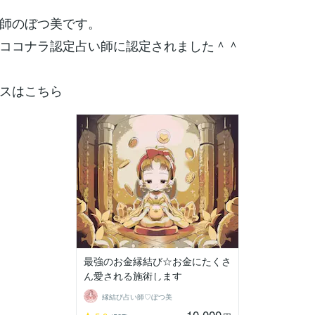
師のぼつ美です。
ココナラ認定占い師に認定されました＾＾
スはこちら
最強のお金縁結び☆お金にたくさ
ん愛される施術します
縁結び占い師♡ぼつ美
10,000