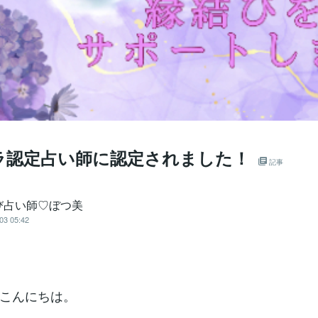
ラ認定占い師に認定されました！
記事
び占い師♡ぼつ美
03 05:42
こんにちは。