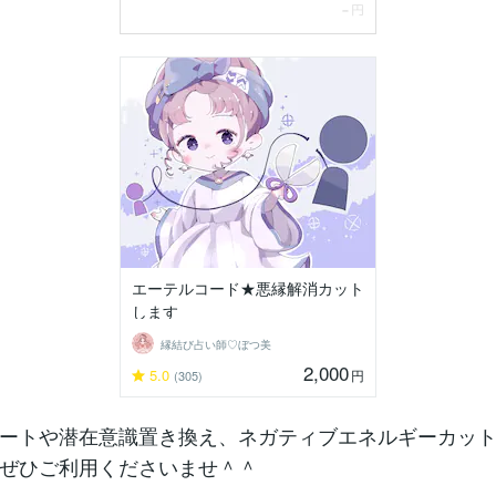
エーテルコード★悪縁解消カット
します
縁結び占い師♡ぼつ美
2,000
5.0
円
(305)
ートや潜在意識置き換え、ネガティブエネルギーカッ
ぜひご利用くださいませ＾＾