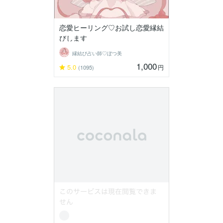
恋愛ヒーリング♡お試し恋愛縁結
びします
縁結び占い師♡ぼつ美
1,000
5.0
円
(1095)