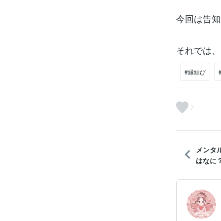
今回は告知
それでは、
#縁結び
7
メンタ
はなに