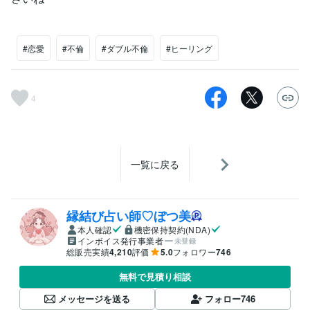
#恋愛
#不倫
#ダブル不倫
#ヒーリング
4
一覧に戻る
縁結び占い師♡ぼつ美
本人確認
機密保持契約(NDA)
インボイス発行事業者
未登録
総販売実績
4,210
評価
5.0
フォロワー
746
無料で見積り相談
メッセージを送る
フォロー
746