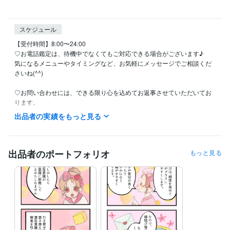
スケジュール
【受付時間】8:00〜24:00

♡お電話鑑定は、待機中でなくてもご対応できる場合がございます♪

気になるメニューやタイミングなど、お気軽にメッセージでご相談くだ
さいね(^^)

♡お問い合わせには、できる限り心を込めてお返事させていただいてお
ります。

セッションや対面鑑定の合間を見て、なるべく24時間以内にご返信・施
出品者の実績をもっと見る
術を行えるよう心がけております。

♡「今すぐお願いしたい…」というタイミングが合えば、即時対応も可
能なことがございます＾＾

出品者のポートフォリオ
もっと見る
また、枠が埋まっているように見えても、受付できる場合がございます
ので、

どうぞ遠慮なく一度ご連絡くださいね♪

あなたにぴったりのご縁とタイミングでお届けできるよう、

心を込めてお待ちしております。
経験職種