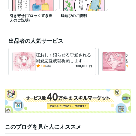
ライフスタイル・その他 / 占い師
経験年数 : 11年
職歴
引き寄せ(ブロック置き換
縁結びのご説明
占い師
2002年2月 ~ 現在
えのご説明)
受賞歴
接客アイデアコンテスト　最優秀賞
出品者の人気サービス
得意分野
占い
タロット　オラクルカード
狂おしく沼らせる♡愛される
大好
占い
縁結び
溺愛恋愛成就祈願します 音
愛ヒ
ヒーリング
恋愛
復縁
連絡
仕事
運勢
縁結び
タロット
信不通、ブロック等、障害が
縁結
5.0
(46)
100,000
円
5.0
エネルギーワーク
スピリチュアル
多すぎて苦しい恋をお助けし
エー
ます♡
施術
学歴
美術大学
2002年3月 ~ 2006年2月
語学力
英語
日常会話レベル
このブログを見た人にオススメ