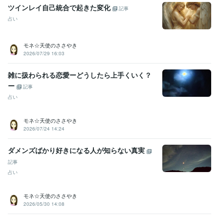
ツインレイ自己統合で起きた変化
記事
占い
モネ☆天使のささやき
2026/07/29 16:03
雑に扱わられる恋愛ーどうしたら上手くいく？
ー
記事
占い
モネ☆天使のささやき
2026/07/24 14:24
ダメンズばかり好きになる人が知らない真実
記事
占い
モネ☆天使のささやき
2026/05/30 14:08