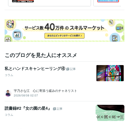
1990年3月 ~ 現在
未来占います
カラ
占い
資格・検定
宅地建物取引士（旧 宅地建物取引主任者）
取得年 : 2006年
美容師・管理美容師
取得年 : 1993年
歯科技工士
取得年 : 1987年
調理師
取得年 : 1993年
第二種電気工事士
取得年 : 1992年
手相鑑定士
取得年 : 2023年
このブログを見た人にオススメ
ビジネス・クリエイティブツール
Excel:30年
Pages:5年
Word:30年
ChatGPT:1年
私とハンドスキャンヒーリング④
記事
Google スプレッドシート:3年
コラム
得意分野
悩み相談・カウンセリング
恋愛　結婚　子宝　仕事　金運　健康各
宇乃さな江 心に寄添う緩みのチャネリスト
運勢
タロット占い　四柱推命算命術　おみくじ
人相学
2026/08/08 02:07
占い
語学力
読書録#2『女の園の星4』
記事
英語
日常会話レベル
コラム