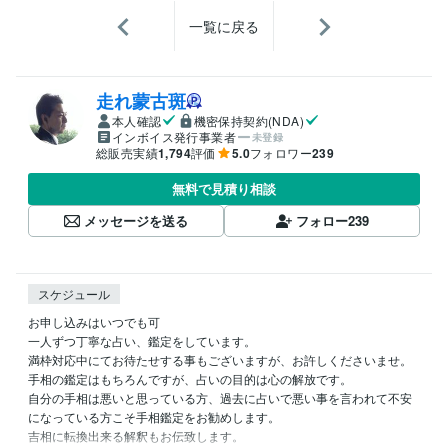
一覧に戻る
走れ蒙古斑
本人確認
機密保持契約(NDA)
インボイス発行事業者
未登録
総販売実績
1,794
評価
5.0
フォロワー
239
無料で見積り相談
メッセージを送る
フォロー
239
スケジュール
お申し込みはいつでも可

一人ずつ丁寧な占い、鑑定をしています。

満枠対応中にてお待たせする事もございますが、お許しくださいませ。

手相の鑑定はもちろんですが、占いの目的は心の解放です。

自分の手相は悪いと思っている方、過去に占いで悪い事を言われて不安
になっている方こそ手相鑑定をお勧めします。

吉相に転換出来る解釈もお伝致します。
