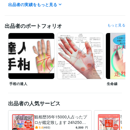
手相は、過去の経験とこれから起きる事も刻まれています。

出品者の実績をもっと見る
手相には、吉運の意味も、凶運な意味も合わせ持たれています。

自分の事を一番知らないのは自分自身です。

自分は優しいという性格は、人にそう思われていても自分ではわかりま
せん。

出品者のポートフォリオ
もっと見る
自分は短気、気長である事も、人にどう思われているかによって知る事
になります。

客観的に自分を知る事で、自分の悩み、生き方、幸せを再発見する事が
できます。

何をやっても空回りする時こそ手相は心を掬い上げてくれる手段です。

経験職種
不動産 / 不動産企画・不動産開発
経験年数 : 30年
手相の達人
生命線
建築・土木・施工管理 / 建設コンサルタント
経験年数 : 26年
ライフスタイル・その他 / 占い師
経験年数 : 35年
ライフスタイル・その他 / 美容師・ネイリスト・美容家
経験年数 : 2
出品者の人気サービス
6年
ライフスタイル・その他 / シェフ・パティシエ
経験年数 : 6年
観相歴35年15000人占ったプ
手相
職歴
ロが鑑定致します 24h25000
等、
ホワイトデンタルラボラトリー アミューズメント事業部走れ蒙古斑
字☪️線紋手形精密診断、開運
写真
5.0
(493)
6,500
円
5.0