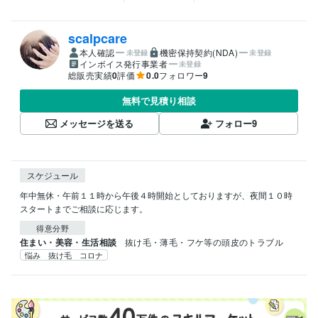
scalpcare
本人確認
機密保持契約(NDA)
未登録
未登録
インボイス発行事業者
未登録
総販売実績
0
評価
0.0
フォロワー
9
無料で見積り相談
メッセージを送る
フォロー
9
スケジュール
年中無休・午前１１時から午後４時開始としておりますが、夜間１０時
スタートまでご相談に応じます。
得意分野
住まい・美容・生活相談
抜け毛・薄毛・フケ等の頭皮のトラブル
悩み 抜け毛 コロナ