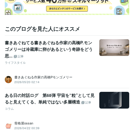
このブログを見た人にオススメ
書きあぐねてる書きあぐねる作家の髙橋P.モン
ゴメリーは冷蔵庫に卵があるという奇跡をどう
思...
記事
ライフスタイル
書きあぐねる作家の髙橋Pモンゴメリー
2026/05/20 02:14
ある日の対話ログ 第68弾 宇宙を“粒”として見
ると見えてくる、単純ではない多層構造
記事
コラム
骨格屋ossan
2026/04/22 00:39