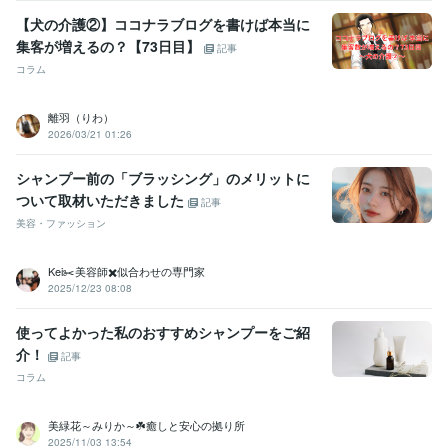
【犬の介護②】ココナラブログを書けば本当に
集客が増えるの？【73日目】
記事
コラム
離羽（りわ）
2026/03/21 01:26
シャンプー前の「ブラッシング」のメリットに
ついて取材いただきました
記事
美容・ファッション
Kei✂️美容師✖️似合わせの専門家
2025/12/23 08:08
使ってよかった私のおすすめシャンプーをご紹
介！
記事
コラム
美緑花～みりか～☘️癒しと安心の拠り所
2025/11/03 13:54