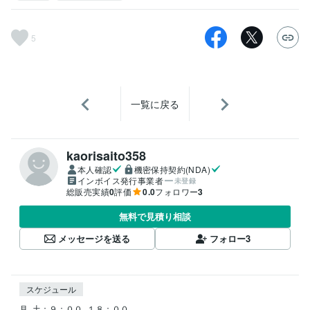
5
一覧に戻る
kaorisaito358
本人確認
機密保持契約(NDA)
インボイス発行事業者
未登録
総販売実績
0
評価
0.0
フォロワー
3
無料で見積り相談
メッセージを送る
フォロー
3
スケジュール
月−土：９：００−１８：００
