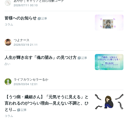
あやか｜キャリアと自己理解コーチ
2026/07/11 00:10
皆様へのお知らせ
記事
コラム
つよナース
2026/03/19 21:11
人生が輝き出す「魂の望み」の見つけ方
記事
占い
ライフカウンセラーるか
2026/03/04 12:01
【うつ病・繊細さん】「元気そうに見える」と
言われるのがつらい理由―見えない不調と、ひ
とり...
記事
コラム