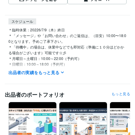
スケジュール
＊臨時休業：20226/7/9（木）終日

＊「メッセージ」や「お問い合わせ」のご返信は、（目安）10:00〜18:0
0となります。予めご了承下さい。

＊「待機中」の場合は、休業中などでも即対応（準備に１０分ほどかか
る場合がございます）可能です☆彡

＊月曜日～土曜日：10:00～22:00（予約可）

＊日曜日：10:00～18:00（予約可）

＊学会・セミナー講演などで臨時休業することがございます。
出品者の実績をもっと見る
経験職種
エンジニア / 情報システム・社内SE
経験年数 : 5年
ゲーム / ゲームプロデューサー・ディレクター・プランナー
経験年
出品者のポートフォリオ
もっと見る
数 : 10年
コンサルタント / 経営コンサルタント
経験年数 : 25年
経営・マネジメント / 経営企画・経営戦略
経験年数 : 15年
研究・開発・設計 / 電気・電子制御設計
経験年数 : 5年
職歴
株式会社ナムコ
1980年6月 ~ 1985年2月
1985年3月 ~ 1988年2月