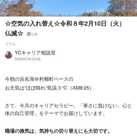
☆空気の入れ替え☆令和８年2月10日（火）
仏滅☆
記事
コラム
YCキャリア相談室
2026/02/09 23:28
今朝の浜名湖＠村櫛町ベースの
お天気は”ほぼ晴れ”気温３℃（AM8:25）
さて、今月のキャリアセラピー、「寒さに負けない、心と
体の自己管理」をテーマでお届けしています。
職場の換気は、気持ちの切り替えにも大切です。