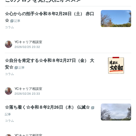
その他ツール
ジョブカード:7年
☆心からの拍手☆令和８年2月28日（土） 赤口
得意分野
☆
記事
悩み相談・カウンセリング
キャリアカウンセリング・コンサルティ
コラム
ング
ジョブクラフティング・コーチ
悩み 仕事 ビジネス
経営
転職
就活
就職
YCキャリア相談室
学歴
2026/02/25 23:32
日本工業大学
1976年3月 ~ 1980年2月
☆自分を肯定する☆令和８年2月27日（金） 大
安☆
記事
コラム
YCキャリア相談室
2026/02/26 23:33
☆落ち着く☆令和８年2月26日（木） 仏滅☆
記事
コラム
YCキャリア相談室