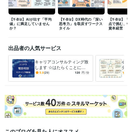
1988年3月 ~ 1990年2月
1990年3月 ~ 1991年2月
1991年3月 ~ 2
005年2月
2005年3月 ~ 2008年2月
株式会社バンダイナムコホールディングス
2008年3月 ~ 2014年2月
【Y-Biz】AIが出す「平均
【Y-Biz】DX時代の「深い
【Y-Biz】
ワイ・キャリアサポーターズ
2014年3月 ~ 現在
値」に満足していません
思考力」を取戻すワークス
点で挑む、中
か？
タイル
資本経営
資格・検定
キャリアコンサルタント
取得年 : 2018年
キャリア・デベロップメント・アドバイザー（CDA）
取得年 : 2018
出品者の人気サービス
年
昇降機検査資格者
取得年 : 1998年
キャリアコンサルティング致
心の
プログラミング言語・フレームワーク
します ☆はたらくことにつ
分を
C:5年
C++:5年
HTML:20年
Java:10年
JavaScript:10年
PHP:5年
いての相談相手☆
変え
5.0
(29)
120
円
/分
5.0
PL/SQL:3年
SQL:3年
VBA:10年
Visual Basic:10年
己受
ビジネス・クリエイティブツール
WordPress:3年
Access:10年
Excel:15年
Google サイト:5年
Google スプレッドシート:5年
Google スライド:5年
Google ドキュメント:5年
Numbers:10年
Pages:10年
PowerPoint:10年
Word:10年
STORES:1年
弥生会計:1年
Google Analytics:5年
Microsoft Project:4年
ChatGPT:2年
Bard:1年
Adobe Photoshop:5年
Adobe Illustrator:3年
AutoCAD:5年
このブログを見た人にオススメ