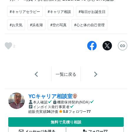
#キャリアセラピー
#キャリア相談
#毎日がお誕生日
#お天気
#浜名湖
#空の写真
#心と体の自己管理
2
一覧に戻る
YCキャリア相談室
本人確認
機密保持契約(NDA)
インボイス発行事業者
総販売実績
36
評価
5.0
フォロワー
77
無料で見積り相談
メッセージを送る
フォロー
77