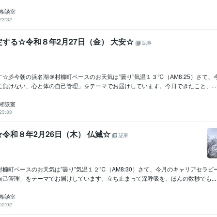
ア相談室
23:32
する☆令和８年2月27日（金） 大安☆
記事
☆彡今朝の浜名湖＠村櫛町ベースのお天気は”曇り”気温１３℃（AM8:25）さて、
に負けない、心と体の自己管理」をテーマでお届けしています。今日できたこと、...
ア相談室
23:33
令和８年2月26日（木） 仏滅☆
記事
櫛町ベースのお天気は”曇り”気温１２℃（AM8:30）さて、今月のキャリアセラピ
自己管理」をテーマでお届けしています。立ち止まって深呼吸を。ほんの数秒でも...
ア相談室
02:02