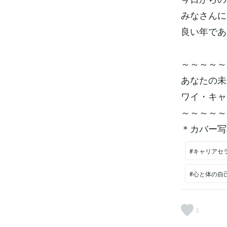
みなさんに
良い年であ
～～～～～
あなたの未
ワイ・キャ
～～～～～
＊カバー写真：
#キャリアセ
#心と体の自
3