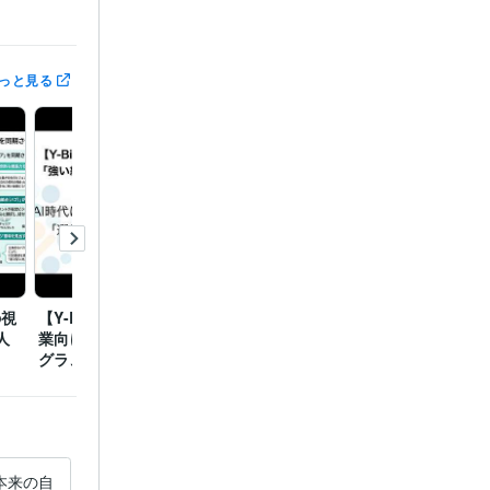
: 10年
っと見る
1988年3月
2005年3月 ~
8年
の視
【Y-Biz】AI時代の中小企
【Y-Biz】キャリアコンサ
【Y-B
:3年
人
業向け新・人財育成プロ
ルタント協会レポート解
を育む
グラム
説
られる
ント:5年
弥生会計:1年
本来の自
キャリアコンサルタントいた