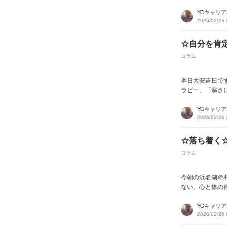
YCキャリ
2026/02/25 
☆自分を肯定
コラム
本日大安吉日です
ラピー、「寒さ
YCキャリ
2026/02/26 
☆落ち着く☆
コラム
今朝の浜名湖＠村
ない、心と体の
YCキャリ
2026/02/26 