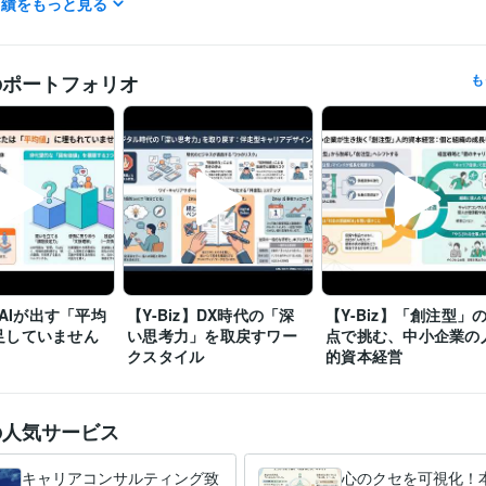
実績をもっと見る
ゲーム / ゲームプロデューサー・ディレクター・プランナー
経験年数 
コンサルタント / 経営コンサルタント
経験年数 : 25年
経営・マネジメント / 経営企画・経営戦略
経験年数 : 15年
研究・開発・設計 / 電気・電子制御設計
経験年数 : 5年
のポートフォリオ
も
株式会社ナムコ
1980年6月 ~ 1985年2月
1985年3月 ~ 1988年2月
歴
~ 1990年2月
1990年3月 ~ 1991年2月
1991年3月 ~ 2005年2月
2008年2月
株式会社バンダイナムコホールディングス
2008年3月 ~ 2014年2月
ワイ・キャリアサポーターズ
2014年3月 ~ 現在
キャリアコンサルタント
取得年 : 2018年
検定
キャリア・デベロップメント・アドバイザー（CDA）
取得年 : 201
昇降機検査資格者
取得年 : 1998年
】AIが出す「平均
【Y-Biz】DX時代の「深
【Y-Biz】「創注型」
C:5年
C++:5年
HTML:20年
Java:10年
JavaScript:10年
PHP:5年
PL/SQL
ミング言
足していません
い思考力」を取戻すワー
点で挑む、中小企業の
ムワーク
SQL:3年
VBA:10年
Visual Basic:10年
クスタイル
的資本経営
WordPress:3年
Access:10年
Excel:15年
Google サイト:5年
クリエイ
ツール
Google スプレッドシート:5年
Google スライド:5年
Google ドキュメ
の人気サービス
Numbers:10年
Pages:10年
PowerPoint:10年
Word:10年
STORES:1年
Google Analytics:5年
Microsoft Project:4年
ChatGPT:2年
Bard:1年
Adobe Photoshop:5年
Adobe Illustrator:3年
AutoCAD:5年
キャリアコンサルティング致
心のクセを可視化！