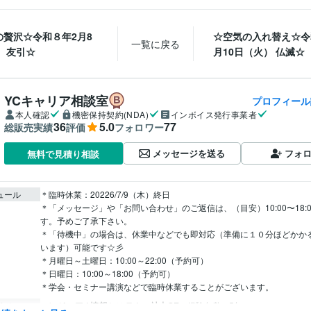
の贅沢☆令和８年2月8
☆空気の入れ替え☆令
一覧に戻る
 友引☆
月10日（火） 仏滅☆
YCキャリア相談室
プロフィール
本人確認
機密保持契約(NDA)
インボイス発行事業者
36
5.0
77
総販売実績
評価
フォロワー
メッセージを送る
フォ
無料で見積り相談
ュール
＊臨時休業：20226/7/9（木）終日

＊「メッセージ」や「お問い合わせ」のご返信は、（目安）10:00〜18:
す。予めご了承下さい。

＊「待機中」の場合は、休業中などでも即対応（準備に１０分ほどかか
います）可能です☆彡

＊月曜日～土曜日：10:00～22:00（予約可）

＊日曜日：10:00～18:00（予約可）

＊学会・セミナー講演などで臨時休業することがございます。
エンジニア / 情報システム・社内SE
経験年数 : 5年
職種