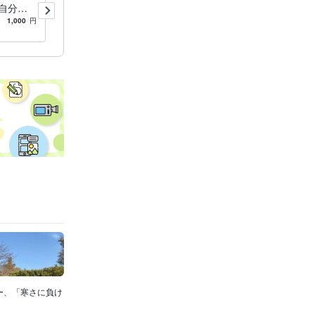
自分を
します あなた専属のキャリ
業し、自
アカウンセラー☆彡
1,000
円
5.0
(3)
5,000
円
を築く
ング
ジョブ
ー、「寒さに負け