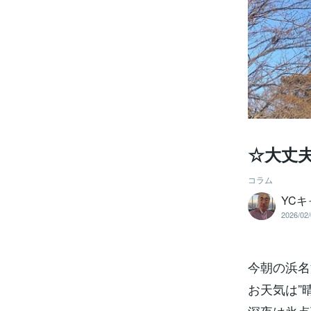
☆大丈夫
コラム
YC
2026/02/
今朝の浜名
お天気は”晴