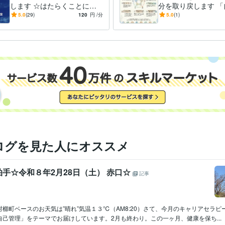
します ☆はたらくことにつ
分を取り戻します 「
ジョブカード:7年
ツール
いての相談相手☆
変えたい」焦りを卒
5.0
(29)
120
円
/分
5.0
(1)
己受容からキャリア
悩み相談・カウンセリング
キャリアカウンセリング・コンサルティ
分野
クラフティング・コーチ
悩み 仕事 ビジネス
経営
転職
就活
就職
日本工業大学
1976年3月 ~ 1980年2月
歴
ログを見た人にオススメ
手☆令和８年2月28日（土） 赤口☆
記事
櫛町ベースのお天気は”晴れ”気温１３℃（AM8:20）さて、今月のキャリアセラピ
己管理」をテーマでお届けしています。2月も終わり。この一ヶ月、健康を保ち...