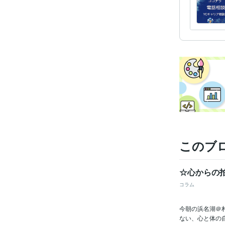
その他
得意
学
このブ
☆心からの拍
コラム
今朝の浜名湖＠村
ない、心と体の自