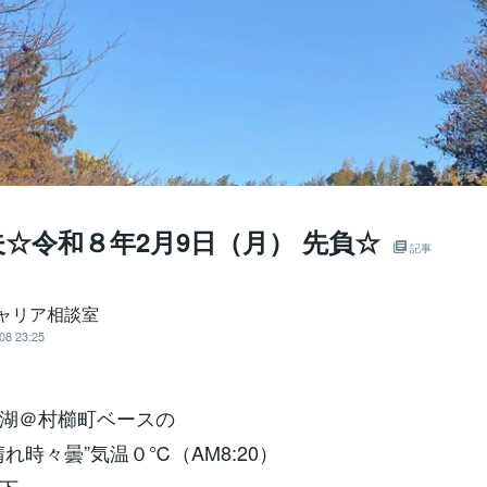
☆令和８年2月9日（月） 先負☆
記事
キャリア相談室
08 23:25
湖＠村櫛町ベースの
れ時々曇”気温０℃（AM8:20）