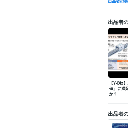
出品者の
出品者
職
資格・
【Y-Biz
プログラ
値」に満
語・フレー
か？
ビジネス・
ティブ
出品者