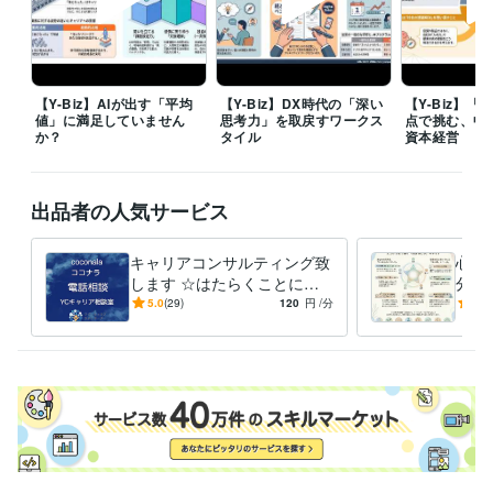
株式会社ナムコ
1980年6月 ~ 1985年2月
1985年3月 ~ 1988年2月
1988年3月 ~ 1990年2月
1990年3月 ~ 1991年2月
1991年3月 ~ 2
005年2月
2005年3月 ~ 2008年2月
株式会社バンダイナムコホールディングス
2008年3月 ~ 2014年2月
【Y-Biz】AIが出す「平均
【Y-Biz】DX時代の「深い
【Y-Biz】
ワイ・キャリアサポーターズ
2014年3月 ~ 現在
値」に満足していません
思考力」を取戻すワークス
点で挑む、中
か？
タイル
資本経営
資格・検定
キャリアコンサルタント
取得年 : 2018年
キャリア・デベロップメント・アドバイザー（CDA）
取得年 : 2018
出品者の人気サービス
年
昇降機検査資格者
取得年 : 1998年
キャリアコンサルティング致
心の
プログラミング言語・フレームワーク
します ☆はたらくことにつ
分を
C:5年
C++:5年
HTML:20年
Java:10年
JavaScript:10年
PHP:5年
いての相談相手☆
変え
5.0
(29)
120
円
/分
5.0
PL/SQL:3年
SQL:3年
VBA:10年
Visual Basic:10年
己受
ビジネス・クリエイティブツール
WordPress:3年
Access:10年
Excel:15年
Google サイト:5年
Google スプレッドシート:5年
Google スライド:5年
Google ドキュメント:5年
Numbers:10年
Pages:10年
PowerPoint:10年
Word:10年
STORES:1年
弥生会計:1年
Google Analytics:5年
Microsoft Project:4年
ChatGPT:2年
Bard:1年
Adobe Photoshop:5年
Adobe Illustrator:3年
AutoCAD:5年