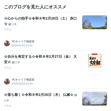
このブログを見た人にオススメ
その他ツール
ジョブカード:7年
☆心からの拍手☆令和８年2月28日（土） 赤口
得意分野
☆
記事
悩み相談・カウンセリング
キャリアカウンセリング・コンサルティ
コラム
ング
ジョブクラフティング・コーチ
悩み 仕事 ビジネス
経営
転職
就活
就職
YCキャリア相談室
学歴
2026/02/25 23:32
日本工業大学
1976年3月 ~ 1980年2月
☆自分を肯定する☆令和８年2月27日（金） 大
安☆
記事
コラム
YCキャリア相談室
2026/02/26 23:33
☆落ち着く☆令和８年2月26日（木） 仏滅☆
記事
コラム