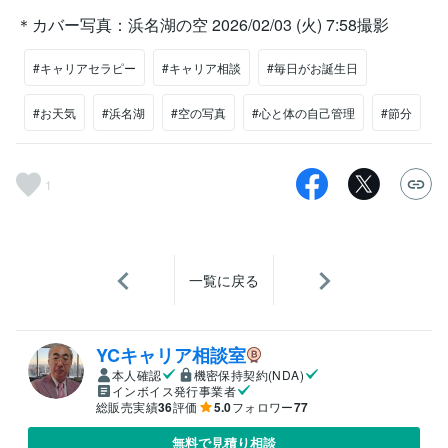
＊カバー写真：浜名湖の空 2026/02/03 (火) 7:58撮影
#キャリアセラピー
#キャリア相談
#毎日がお誕生日
#お天気
#浜名湖
#空の写真
#心と体の自己管理
#節分
1
一覧に戻る
YCキャリア相談室
本人確認
機密保持契約(NDA)
インボイス発行事業者
総販売実績
36
評価
5.0
フォロワー
77
無料で見積り相談