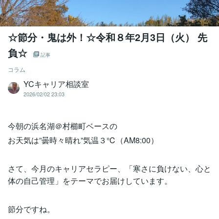
☆節分・鬼は外！☆令和８年2月3日（火） 先
負☆
記事
コラム
YCキャリア相談室
2026/02/02 23:03
今朝の浜名湖＠村櫛町ベースの
お天気は”曇時々晴れ”気温３℃（AM8:00）
さて、今月のキャリアセラピー、「寒さに負けない、心と
体の自己管理」をテーマでお届けしています。
節分ですね。