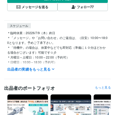
メッセージを送る
フォロー
77
スケジュール
＊臨時休業：20226/7/9（木）終日

＊「メッセージ」や「お問い合わせ」のご返信は、（目安）10:00〜18:0
0となります。予めご了承下さい。

＊「待機中」の場合は、休業中などでも即対応（準備に１０分ほどかか
る場合がございます）可能です☆彡

＊月曜日～土曜日：10:00～22:00（予約可）

＊日曜日：10:00～18:00（予約可）

＊学会・セミナー講演などで臨時休業することがございます。
出品者の実績をもっと見る
経験職種
エンジニア / 情報システム・社内SE
経験年数 : 5年
ゲーム / ゲームプロデューサー・ディレクター・プランナー
経験年
出品者のポートフォリオ
もっと見る
数 : 10年
コンサルタント / 経営コンサルタント
経験年数 : 25年
経営・マネジメント / 経営企画・経営戦略
経験年数 : 15年
研究・開発・設計 / 電気・電子制御設計
経験年数 : 5年
職歴