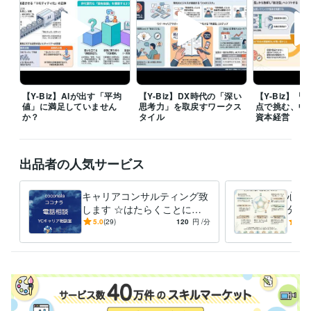
研究・開発・設計 / 電気・電子制御設計
経験年数 : 5年
職歴
株式会社ナムコ
1980年6月 ~ 1985年2月
1985年3月 ~ 1988年2月
1988年3月 ~ 1990年2月
1990年3月 ~ 1991年2月
1991年3月 ~ 2
005年2月
2005年3月 ~ 2008年2月
株式会社バンダイナムコホールディングス
2008年3月 ~ 2014年2月
【Y-Biz】AIが出す「平均
【Y-Biz】DX時代の「深い
【Y-Biz】
ワイ・キャリアサポーターズ
2014年3月 ~ 現在
値」に満足していません
思考力」を取戻すワークス
点で挑む、中
か？
タイル
資本経営
資格・検定
キャリアコンサルタント
取得年 : 2018年
キャリア・デベロップメント・アドバイザー（CDA）
取得年 : 2018
出品者の人気サービス
年
昇降機検査資格者
取得年 : 1998年
キャリアコンサルティング致
心の
プログラミング言語・フレームワーク
します ☆はたらくことにつ
分を
C:5年
C++:5年
HTML:20年
Java:10年
JavaScript:10年
PHP:5年
いての相談相手☆
変え
5.0
(29)
120
円
/分
5.0
PL/SQL:3年
SQL:3年
VBA:10年
Visual Basic:10年
己受
ビジネス・クリエイティブツール
WordPress:3年
Access:10年
Excel:15年
Google サイト:5年
Google スプレッドシート:5年
Google スライド:5年
Google ドキュメント:5年
Numbers:10年
Pages:10年
PowerPoint:10年
Word:10年
STORES:1年
弥生会計:1年