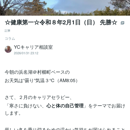
☆健康第一☆令和８年2月1日（日） 先勝☆
記事
コラム
YCキャリア相談室
2026/01/31 23:12
今朝の浜名湖＠村櫛町ベースの
お天気は”曇り”気温３℃（AM8:05）
さて、２月のキャリアセラピー、
「寒さに負けない、
心と体の自己管理
」をテーマでお届け
します。
厳しい冬を乗り切るための温かい気持ちが届けられること