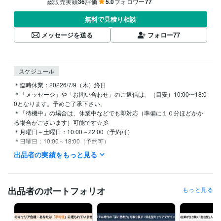
総販売実績
36
評価
5.0
フォロワー
77
無料で見積り相談
メッセージを送る
フォロー
77
スケジュール
＊臨時休業：20226/7/9（木）終日

＊「メッセージ」や「お問い合わせ」のご返信は、（目安）10:00〜18:0
0となります。予めご了承下さい。

＊「待機中」の場合は、休業中などでも即対応（準備に１０分ほどかか
る場合がございます）可能です☆彡

＊月曜日～土曜日：10:00～22:00（予約可）

＊日曜日：10:00～18:00（予約可）

＊学会・セミナー講演などで臨時休業することがございます。
出品者の実績をもっと見る
経験職種
エンジニア / 情報システム・社内SE
経験年数 : 5年
ゲーム / ゲームプロデューサー・ディレクター・プランナー
経験年
出品者のポートフォリオ
もっと見る
数 : 10年
コンサルタント / 経営コンサルタント
経験年数 : 25年
経営・マネジメント / 経営企画・経営戦略
経験年数 : 15年