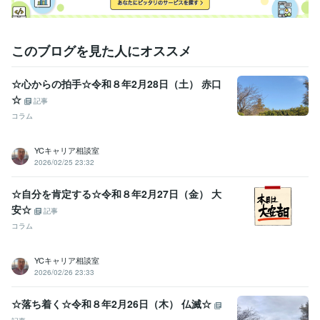
Google Analytics:5年
Microsoft Project:4年
ChatGPT:2年
Bard:1年
Adobe Photoshop:5年
Adobe Illustrator:3年
AutoCAD:5年
このブログを見た人にオススメ
その他ツール
ジョブカード:7年
☆心からの拍手☆令和８年2月28日（土） 赤口
得意分野
☆
記事
悩み相談・カウンセリング
キャリアカウンセリング・コンサルティ
コラム
ング
ジョブクラフティング・コーチ
悩み 仕事 ビジネス
経営
転職
就活
就職
YCキャリア相談室
学歴
2026/02/25 23:32
日本工業大学
1976年3月 ~ 1980年2月
☆自分を肯定する☆令和８年2月27日（金） 大
安☆
記事
コラム
YCキャリア相談室
2026/02/26 23:33
☆落ち着く☆令和８年2月26日（木） 仏滅☆