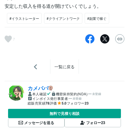
安定した収入を得る道が開けていくでしょう。
#イラストレーター
#クライアントワーク
#副業で稼ぐ
7
一覧に戻る
カメパパ
本人確認
機密保持契約(NDA)
未登録
インボイス発行事業者
未登録
総販売実績
78
評価
5.0
フォロワー
23
無料で見積り相談
メッセージを送る
フォロー
23