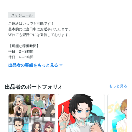
スケジュール
ご連絡はいつでも可能です！

基本的には当日中にお返事いたします。

遅れても翌日中には返信しております。

【可能な稼働時間】

平日　2～3時間

休日　4～5時間

在宅ワークでお受けしております。
出品者の実績をもっと見る
経験職種
イラストレーター・漫画家 / イラストレーター
経験年数 : 3年
出品者のポートフォリオ
もっと見る
ビジネス・クリエイティブツール
Google スプレッドシート:2年
Google ドキュメント:2年
ChatGPT:3年
Canva:3年
Procreate:4年
得意分野
イラスト作成・漫画制作
色彩心理学やテーマからアイコン提案