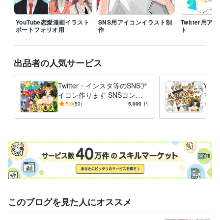
YouTube恋愛漫画イラスト
SNS用アイコンイラスト制
Twitter用
ポートフォリオ用
作
ト
出品者の人気サービス
Twitter・インスタ等のSNSア
You
イコン作ります SNSコンセ
マンガ
プトからイメージを作り出し
ブロ
5.0
(50)
5,000
円
4.9
イラスト制作！
に！
このブログを見た人にオススメ