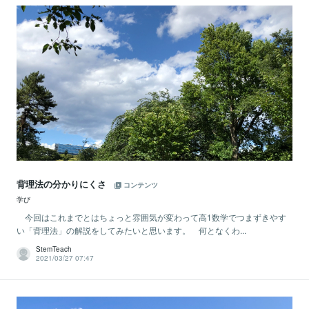
背理法の分かりにくさ
コンテンツ
学び
今回はこれまでとはちょっと雰囲気が変わって高1数学でつまずきやす
い「背理法」の解説をしてみたいと思います。 何となくわ...
StemTeach
2021/03/27 07:47