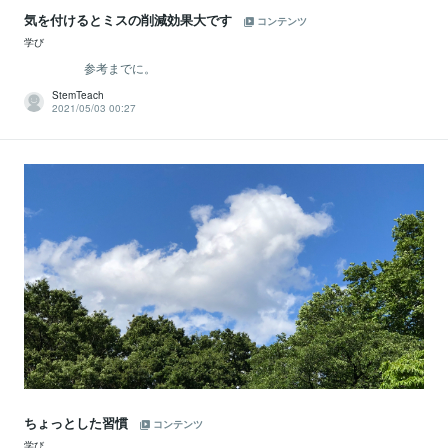
気を付けるとミスの削減効果大です
コンテンツ
学び
参考までに。
StemTeach
2021/05/03 00:27
ちょっとした習慣
コンテンツ
学び