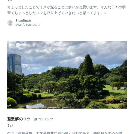
ちょっとしたことでミスが減ることは多いかと思います。そんな日々の学
習でちょっとしたコツを取り上げていきたいと思ってます。...
StemTeach
2021/04/26 00:17
整数解のコツ
コンテンツ
学び
今回は高校受験、大学受験共に差が付く分野である「整数解を求める問