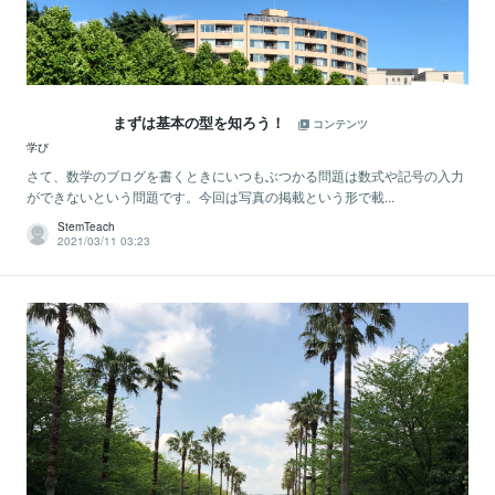
まずは基本の型を知ろう！
コンテンツ
学び
さて、数学のブログを書くときにいつもぶつかる問題は数式や記号の入力
ができないという問題です。今回は写真の掲載という形で載...
StemTeach
2021/03/11 03:23