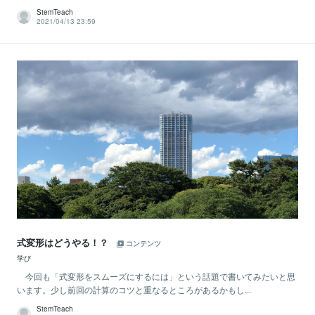
StemTeach
2021/04/13 23:59
式変形はどうやる！？
コンテンツ
学び
今回も「式変形をスムーズにするには」という話題で書いてみたいと思
います。少し前回の計算のコツと重なるところがあるかもし...
StemTeach