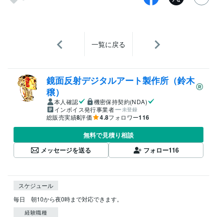
一覧に戻る
鏡面反射デジタルアート製作所（鈴木
穣）
本人確認
機密保持契約(NDA)
インボイス発行事業者
未登録
総販売実績
8
評価
4.8
フォロワー
116
無料で見積り相談
メッセージを送る
フォロー
116
スケジュール
毎日　朝10から夜0時まで対応できます。
経験職種