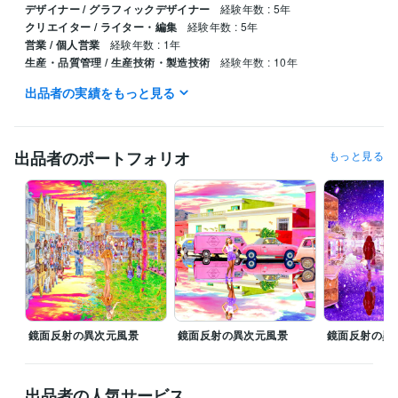
デザイナー / グラフィックデザイナー
経験年数 : 5年
クリエイター / ライター・編集
経験年数 : 5年
営業 / 個人営業
経験年数 : 1年
生産・品質管理 / 生産技術・製造技術
経験年数 : 10年
出品者の実績をもっと見る
職歴
デニーズ
1991年3月 ~ 1999年5月
得意分野
出品者のポートフォリオ
もっと見る
動画編集・映像制作
画像合成、画像修正、タイトル制作、ブログ
合成画像
合成写真
タイトル制作
表紙制作
ブログ記事
アフェリエイト
ニュース記事
スチームパンク
サイバーパンク
小説
学歴
東京都立工芸高等学校
1988年3月 ~ 1990年2月
鏡面反射の異次元風景
鏡面反射の異次元風景
鏡面反射の異
出品者の人気サービス