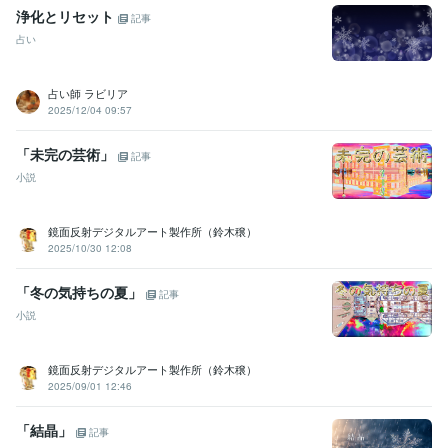
浄化とリセット
記事
占い
占い師 ラビリア
2025/12/04 09:57
「未完の芸術」
記事
小説
鏡面反射デジタルアート製作所（鈴木穣）
2025/10/30 12:08
「冬の気持ちの夏」
記事
小説
鏡面反射デジタルアート製作所（鈴木穣）
2025/09/01 12:46
「結晶」
記事