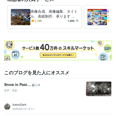
画像合成、画像編集、タイト
画像
ル、表紙制作、承ります シ
フト
ュールで異次元な世界の空間
で、
4.5
(4)
1,000
円
-
(1)
演出をします。
す！
このブログを見た人にオススメ
Snow in Past…
記事
音声・音楽
IsamuDark
2026/02/10 14:11