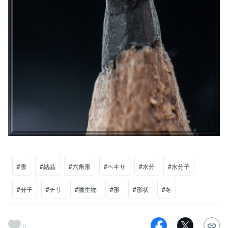
#雪
#結晶
#六角形
#ヘキサ
#水分
#水分子
#分子
#チリ
#微生物
#形
#形状
#冬
6