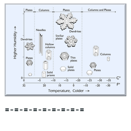
〓＝〓＝〓＝〓＝〓＝〓＝〓＝〓＝〓