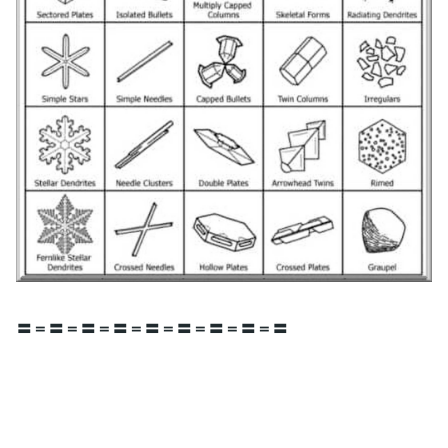
〓＝〓＝〓＝〓＝〓＝〓＝〓＝〓＝〓