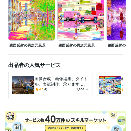
学歴
東京都立工芸高等学校
1988年3月 ~ 1990年2月
鏡面反射の異次元風景
鏡面反射の異次元風景
鏡面反射の異
出品者の人気サービス
画像合成、画像編集、タイト
画像
ル、表紙制作、承ります シ
フト
ュールで異次元な世界の空間
で、
4.5
(4)
1,000
円
-
(1)
演出をします。
す！