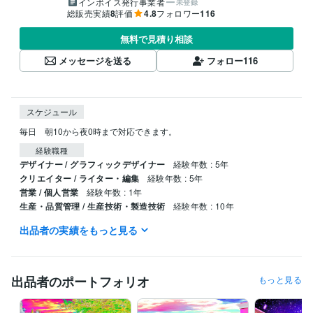
インボイス発行事業者
未登録
総販売実績
8
評価
4.8
フォロワー
116
無料で見積り相談
メッセージを送る
フォロー
116
スケジュール
毎日　朝10から夜0時まで対応できます。
経験職種
デザイナー / グラフィックデザイナー
経験年数 : 5年
クリエイター / ライター・編集
経験年数 : 5年
営業 / 個人営業
経験年数 : 1年
生産・品質管理 / 生産技術・製造技術
経験年数 : 10年
出品者の実績をもっと見る
職歴
デニーズ
1991年3月 ~ 1999年5月
得意分野
出品者のポートフォリオ
もっと見る
動画編集・映像制作
画像合成、画像修正、タイトル制作、ブログ
合成画像
合成写真
タイトル制作
表紙制作
ブログ記事
アフェリエイト
ニュース記事
スチームパンク
サイバーパンク
小説