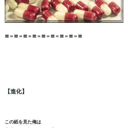
〓＝〓＝〓＝〓＝〓＝〓＝〓＝〓＝〓
【進化】
この紙を見た俺は