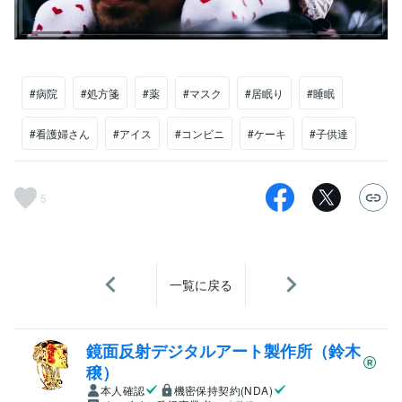
#病院
#処方箋
#薬
#マスク
#居眠り
#睡眠
#看護婦さん
#アイス
#コンビニ
#ケーキ
#子供達
5
一覧に戻る
鏡面反射デジタルアート製作所（鈴木
穣）
本人確認
機密保持契約(NDA)