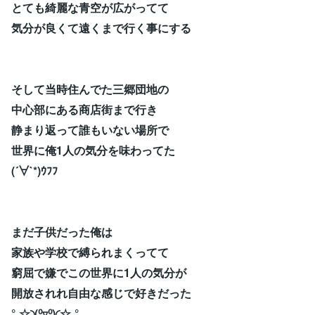
とても綺麗な青空が広がってて
気分が良くて遠くまで行く事にする
そして当時住んでた三郷団地の
中心部にある商店街まで行き
静まり返って誰もいない場所で
世界に俺1人の気分を味わってた
(´∀`*)ｳﾌﾌ
まだ子供だった俺は
家族や学校で縛られまくってて
窮屈で嫌でこの世界に1人の気分が
開放されれ自由な感じで好きだった
°˖☆◝(⁰▿⁰)◜☆˖°