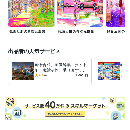
東京都立工芸高等学校
1988年3月 ~ 1990年2月
鏡面反射の異次元風景
鏡面反射の異次元風景
鏡面反射の異
出品者の人気サービス
画像合成、画像編集、タイト
画像
ル、表紙制作、承ります シ
フト
ュールで異次元な世界の空間
で、
4.5
(4)
1,000
円
-
(1)
演出をします。
す！