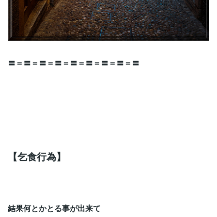
〓＝〓＝〓＝〓＝〓＝〓＝〓＝〓＝〓
【乞食行為】
結果何とかとる事が出来て