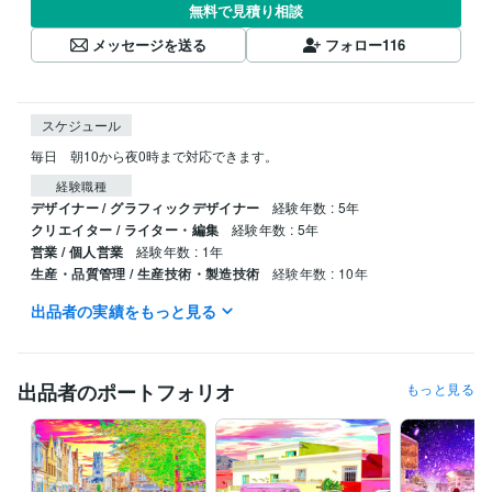
無料で見積り相談
メッセージを送る
フォロー
116
スケジュール
毎日　朝10から夜0時まで対応できます。
経験職種
デザイナー / グラフィックデザイナー
経験年数 : 5年
クリエイター / ライター・編集
経験年数 : 5年
営業 / 個人営業
経験年数 : 1年
生産・品質管理 / 生産技術・製造技術
経験年数 : 10年
出品者の実績をもっと見る
職歴
デニーズ
1991年3月 ~ 1999年5月
得意分野
出品者のポートフォリオ
もっと見る
動画編集・映像制作
画像合成、画像修正、タイトル制作、ブログ
合成画像
合成写真
タイトル制作
表紙制作
ブログ記事
アフェリエイト
ニュース記事
スチームパンク
サイバーパンク
小説
学歴