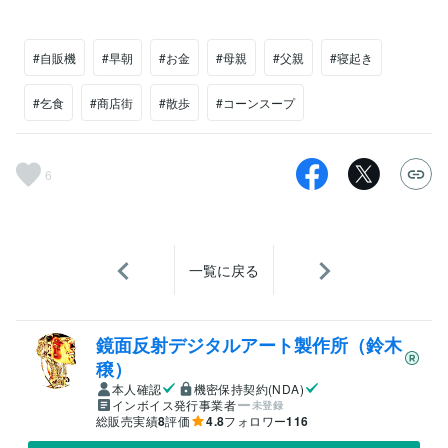
#自販機
#早朝
#お金
#母親
#父親
#寝起き
#乞食
#商店街
#散歩
#コーンスープ
6
一覧に戻る
鏡面反射デジタルアート製作所（鈴木
穣）
本人確認
機密保持契約(NDA)
インボイス発行事業者
未登録
総販売実績
8
評価
4.8
フォロワー
116