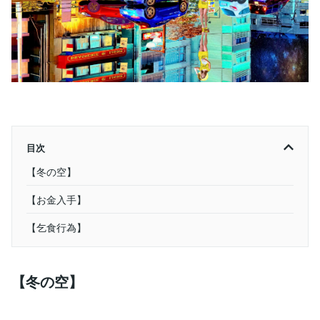
目次
【冬の空】
【お金入手】
【乞食行為】
【冬の空】