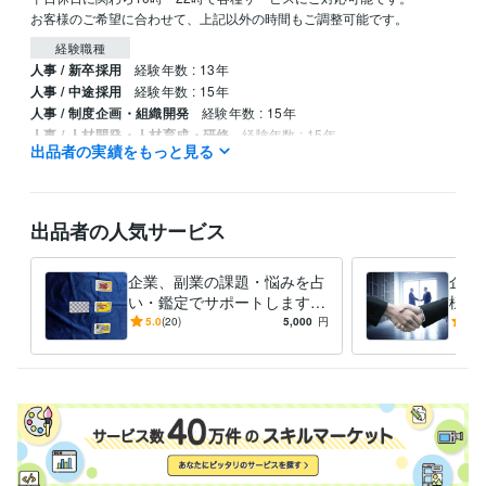
お客様のご希望に合わせて、上記以外の時間もご調整可能です。
経験職種
人事 / 新卒採用
経験年数 : 13年
人事 / 中途採用
経験年数 : 15年
人事 / 制度企画・組織開発
経験年数 : 15年
人事 / 人材開発・人材育成・研修
経験年数 : 15年
出品者の実績をもっと見る
生産・品質管理 / 生産技術・製造技術
経験年数 : 10年
得意分野
学習指導・資格・キャリア相談
求職者のためのアドバイス
出品者の人気サービス
仕事・人生の悩み
占い
タロット占い
仕事、恋愛、金運
企業、副業の課題・悩みを占
企業
い・鑑定でサポートします
様々
学歴
重要な経営課題の悩みを占
コン
5.0
(20)
5,000
円
5.0
名古屋工業大学
1981年3月 ~ 1985年2月
い・鑑定で成功に導きましょ
の事
う。
受け