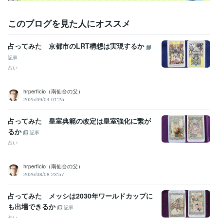
このブログを見た人にオススメ
占ってみた 京都市のLRT構想は実現するか
記事
占い
hrperficio（南仙台の父）
2025/09/04 01:25
占ってみた 皇室典範の改定は皇室強化に繋が
るか
記事
占い
hrperficio（南仙台の父）
2026/08/08 23:57
占ってみた メッシは2030年ワールドカップに
も出場できるか
記事
占い