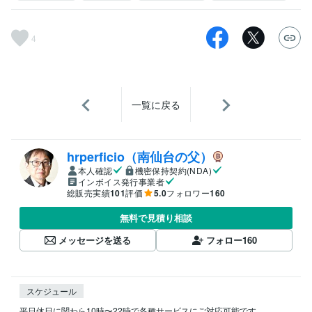
4
一覧に戻る
hrperficio（南仙台の父）
本人確認
機密保持契約(NDA)
インボイス発行事業者
総販売実績
101
評価
5.0
フォロワー
160
無料で見積り相談
メッセージを送る
フォロー
160
スケジュール
平日休日に関わら10時〜22時で各種サービスにご対応可能です。
