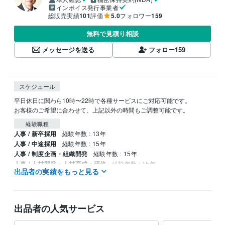
インボイス発行事業者
総販売実績
101
評価
5.0
フォロワー
159
無料で見積り相談
メッセージを送る
フォロー
159
スケジュール
平日休日に関わら10時〜22時で各種サービスにご対応可能です。

お客様のご希望に合わせて、上記以外の時間もご調整可能です。
経験職種
人事 / 新卒採用
経験年数 : 13年
人事 / 中途採用
経験年数 : 15年
人事 / 制度企画・組織開発
経験年数 : 15年
人事 / 人材開発・人材育成・研修
経験年数 : 15年
出品者の実績をもっと見る
生産・品質管理 / 生産技術・製造技術
経験年数 : 10年
得意分野
学習指導・資格・キャリア相談
求職者のためのアドバイス
出品者の人気サービス
仕事・人生の悩み
占い
タロット占い