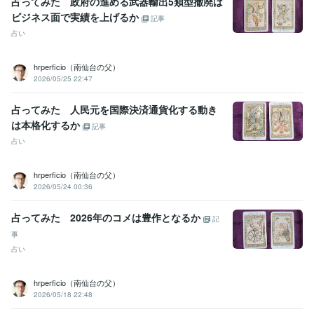
占ってみた 政府の進める武器輸出5類型撤廃は
ビジネス面で実績を上げるか
記事
占い
hrperficio（南仙台の父）
2026/05/25 22:47
占ってみた 人民元を国際決済通貨化する動き
は本格化するか
記事
占い
hrperficio（南仙台の父）
2026/05/24 00:36
占ってみた 2026年のコメは豊作となるか
記
事
占い
hrperficio（南仙台の父）
2026/05/18 22:48