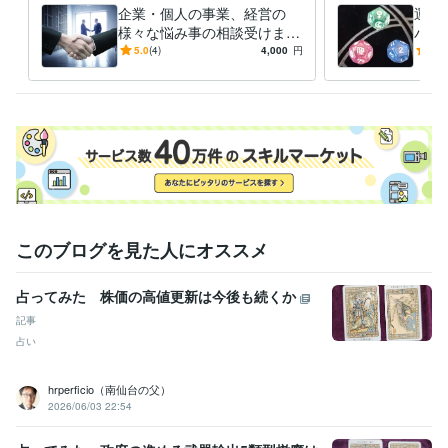
仕事、恋愛、金運
企業・個人の事業、経営の
運気
様々な悩み事の相談受けます
バイ
学歴
コンサルタントとしてあなた
るた
5.0
(4)
4,000
円
5.0
名古屋工業大学
1981年3月 ~ 1985年2月
の事業や経営の悩み事相談を
身に
受けます
このブログを見た人にオススメ
占ってみた 株価の高値更新は今後も続くか
記事
占い
hrperficio（南仙台の父）
2026/06/03 22:54