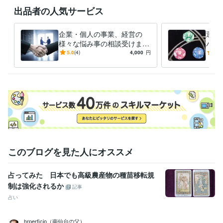
学習指導・資格・キャリア相談
求職者のためのアドバイス
出品者の人気サービス
仕事・人生の悩み
占い
タロット占い
仕事、恋愛、金運
企業・個人の事業、経営の
運気
様々な悩み事の相談受けます
バイ
学歴
コンサルタントとしてあなた
るた
5.0
(4)
4,000
円
5.0
名古屋工業大学
1981年3月 ~ 1985年2月
の事業や経営の悩み事相談を
身に
受けます
このブログを見た人にオススメ
占ってみた 日本でも高級農産物の種苗移転規
制は強化されるか
記事
占い
hrperficio（南仙台の父）