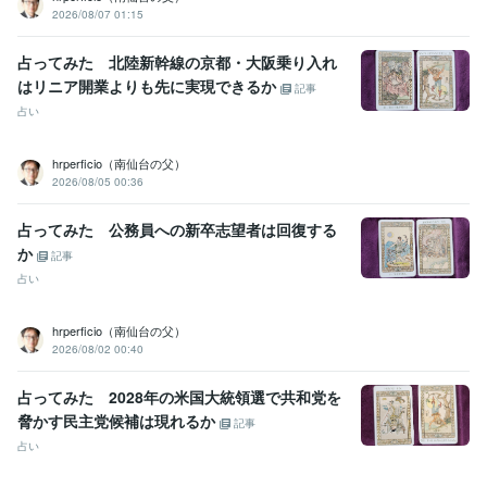
2026/08/07 01:15
占ってみた 北陸新幹線の京都・大阪乗り入れ
はリニア開業よりも先に実現できるか
記事
占い
hrperficio（南仙台の父）
2026/08/05 00:36
占ってみた 公務員への新卒志望者は回復する
か
記事
占い
hrperficio（南仙台の父）
2026/08/02 00:40
占ってみた 2028年の米国大統領選で共和党を
脅かす民主党候補は現れるか
記事
占い