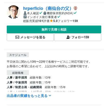
hrperficio（南仙台の父）
本人確認
機密保持契約(NDA)
インボイス発行事業者
総販売実績
101
評価
5.0
フォロワー
159
無料で見積り相談
メッセージを送る
フォロー
159
スケジュール
平日休日に関わら10時〜22時で各種サービスにご対応可能です。

お客様のご希望に合わせて、上記以外の時間もご調整可能です。
経験職種
人事 / 新卒採用
経験年数 : 13年
人事 / 中途採用
経験年数 : 15年
人事 / 制度企画・組織開発
経験年数 : 15年
人事 / 人材開発・人材育成・研修
経験年数 : 15年
出品者の実績をもっと見る
生産・品質管理 / 生産技術・製造技術
経験年数 : 10年
得意分野