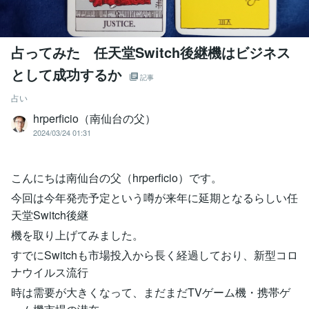
占ってみた 任天堂Switch後継機はビジネス
として成功するか
記事
占い
hrperficio（南仙台の父）
2024/03/24 01:31
こんにちは南仙台の父（hrperficio）です。
今回は今年発売予定という噂が来年に延期となるらしい任
天堂Switch後継
機を取り上げてみました。
すでにSwitchも市場投入から長く経過しており、新型コロ
ナウイルス流行
時は需要が大きくなって、まだまだTVゲーム機・携帯ゲ