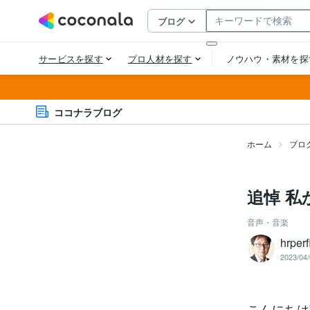
ココナラブログ
ホーム
ブロ
追悼 
音声・音楽
hrpe
2023/04/
こんにちは南