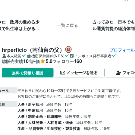
みた 政府の進める少
占ってみた 日本でも
一覧に戻る
で出生率は上がる...
ル通貨前提の経済体制が
hrperficio（南仙台の父）
プロフィール
本人確認
機密保持契約(NDA)
インボイス発行事業者
101
5.0
160
総販売実績
評価
フォロワー
メッセージを送る
フォロ
無料で見積り相談
ュール
平日休日に関わら10時〜22時で各種サービスにご対応可能です。

お客様のご希望に合わせて、上記以外の時間もご調整可能です。
人事 / 新卒採用
経験年数 : 13年
職種
人事 / 中途採用
経験年数 : 15年
人事 / 制度企画・組織開発
経験年数 : 15年
人事 / 人材開発・人材育成・研修
経験年数 : 15年
生産・品質管理 / 生産技術・製造技術
経験年数 : 10年