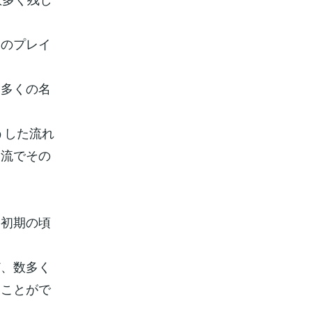
みのプレイ
、多くの名
うした流れ
交流でその
動初期の頃
ど、数多く
くことがで