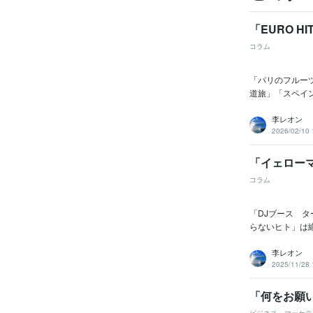
「EURO HI
コラム
「パリのフルー
道旅」「スペイン
李レオン
2026/02/10 
「イェロー
コラム
「DJブース 
らないヒト」は
李レオン
2025/11/28 
「何をお願