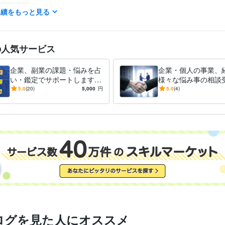
学習指導・資格・キャリア相談
求職者のためのアドバイス
分野
実績をもっと見る
仕事・人生の悩み
占い
タロット占い
仕事、恋愛、金運
の人気サービス
名古屋工業大学
1981年3月 ~ 1985年2月
歴
企業、副業の課題・悩みを占
企業・個人の事業、
い・鑑定でサポートします
様々な悩み事の相談
重要な経営課題の悩みを占
コンサルタントとし
5.0
(20)
5,000
円
5.0
(4)
い・鑑定で成功に導きましょ
の事業や経営の悩み
う。
受けます
ログを見た人にオススメ