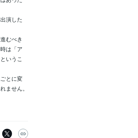
も出演した
の進むべき
る時は「ア
たというこ
代ごとに変
しれません。