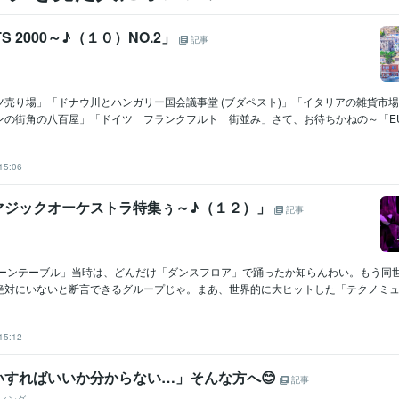
TS 2000～♪（１０）NO.2」
記事
ツ売り場」「ドナウ川とハンガリー国会議事堂 (ブダペスト)」「イタリアの雑貨市
の街角の八百屋」「ドイツ フランクフルト 街並み」さて、お待ちかねの～「EU.
15:06
マジックオーケストラ特集ぅ～♪（１２）」
記事
ターンテーブル」当時は、どんだけ「ダンスフロア」で踊ったか知らんわい。もう同
絶対にいないと断言できるグループじゃ。まあ、世界的に大ヒットした「テクノミュージ
15:12
いすればいいか分からない…」そんな方へ😊
記事