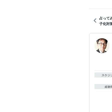
占って
子化対策
スケジ
経験