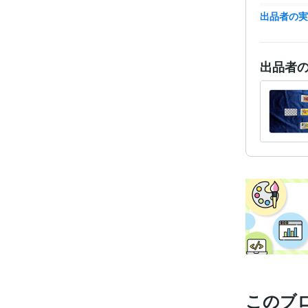
得意
出品者の
出品者
学
このブ