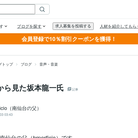
会員登録で10％割引クーポンを獲得！
グトップ
ブログ
音声・音楽
私から見た坂本龍一氏
記事
rficio（南仙台の父）
03 03:43
仙台の父（hrperficio）です。