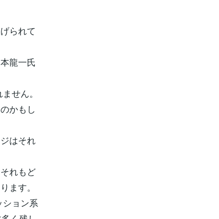
上げられて
坂本龍一氏
れません。
るのかもし
ージはそれ
、それもど
あります。
ッション系
数多く残し