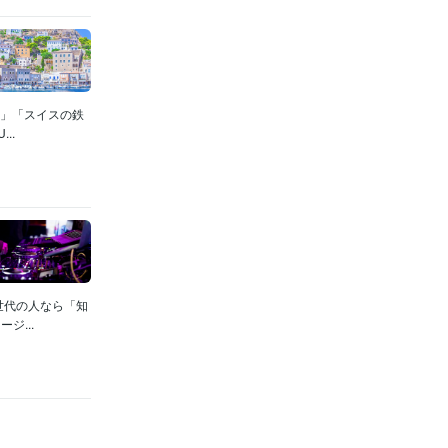
場」「スイスの鉄
..
世代の人なら「知
...