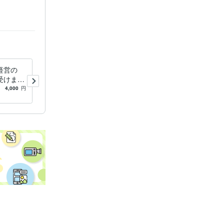
経営の
運気を上げる生活改善のアド
受けます
バイスをします 運気を上げ
てあなた
るために必要な意識・行動を
4,000
円
5.0
(5)
3,000
円
事相談を
身につけませんか