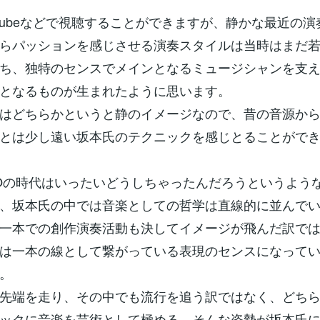
utubeなどで視聴することができますが、静かな最近の
らパッションを感じさせる演奏スタイルは当時はまだ
ち、独特のセンスでメインとなるミュージシャンを支
となるものが生まれたように思います。
はどちらかというと静のイメージなので、昔の音源か
とは少し遠い坂本氏のテクニックを感じとることがで
Oの時代はいったいどうしちゃったんだろうというよう
、坂本氏の中では音楽としての哲学は直線的に並んで
一本での創作演奏活動も決してイメージが飛んだ訳で
は一本の線として繋がっている表現のセンスになって
。
先端を走り、その中でも流行を追う訳ではなく、どち
ックに音楽を芸術として極める、そんな姿勢が坂本氏