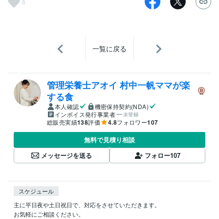
8
一覧に戻る
管理栄養士アオイ 村中一帆ママが楽
する食
本人確認
機密保持契約(NDA)
インボイス発行事業者
未登録
総販売実績
138
評価
4.8
フォロワー
107
無料で見積り相談
メッセージを送る
フォロー
107
スケジュール
主に平日夜や土日祝日で、対応をさせていただきます。

お気軽にご相談ください。
