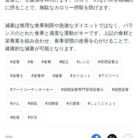
に摂ることで、無駄なカロリー摂取を防げます。
減量は無理な食事制限や急激なダイエットではなく、バラ
ンスのとれた食事と適度な運動がキーです。上記の食材と
栄養素を組み合わせ、食事習慣の改善を心がけることで、
健康的な減量が可能となります。
#栄養
#食
#食事
#献立
#レシピ
#管理栄養士
#栄養士
#栄養学
#健康
#ダイエット
#アスリート
#フードコーディネーター
#病態栄養専門管理栄養士
#病態栄養
#がん
#病気
#治療食
#介護食
#しょくじりょう
#給食
#弁当