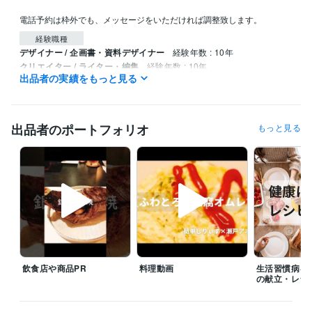
電話予約は枠外でも、メッセージをいただければ調整致します。
経験職種
デザイナー / 企画書・資料デザイナー
経験年数 : 10年
クリエイター / ライター・編集
経験年数 : 10年
出品者の実績をもっと見る
クリエイター / 作家
経験年数 : 10年
マーケティング / 広報・PR
経験年数 : 10年
ライフスタイル・その他 / カウンセラー・コーチ
経験年数 : 10年
出品者のポートフォリオ
もっと見る
職歴
病院
2016年3月 ~ 現在
タウンドクター株式会社
2022年10月 ~ 現在
個人事業
2022年3月 ~ 現在
受賞歴
管理栄養士の時間の使い方: ストレスを減らして健康に
 心身のバラン
スを整える 90%ストレス軽減法
会社員が実践できる 副業×投資×節約
の黄金律
毎日が楽になる！ 管理栄養士のやさしい健康レシピ
エジソ
ンママ　離乳食づくりをラクにする！時短アイデアとスト…
女性自
飲食店や商品PR
料理動画
生活習慣病を
身　小松菜×油揚げで骨活ふりかけ
女性自身　夏にぴったり！冷やし
の献立・レシ
カップ麺
無塩ドットコム　腎臓病レシピ
ニューパートナー管理栄養
士監修フレイル予防の高エネルギーメニ