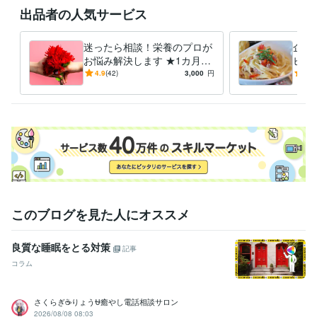
出品者の人気サービス
資格・検定
管理栄養士
取得年 : 2015年
食品衛生管理者
取得年 : 2015年
迷ったら相談！栄養のプロが
企業
お悩み解決します ★1カ月間
ピ開
得意分野
の安心サポートを提供
た料
4.9
(42)
3,000
円
4.8
住まい・美容・生活相談
栄養相談
食事 料理 健康
このブログを見た人にオススメ
良質な睡眠をとる対策
記事
コラム
さくらぎ☕りょう⛎癒やし電話相談サロン
2026/08/08 08:03