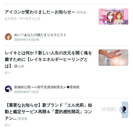
アイコンが変わりました～お知らせ～
告知
ビジネス・マーケティング
めい♡あなたの陽だまりセラピスト
2025/09/15 02:56
レイキとは何か？新しい人生の次元を開く魂を
癒すために【レイキエネルギーヒーリングと
は】
記事
占い
新施術公開→≪相手意識強制変化≫◆星桜龍
2025/08/07 15:21
【重要なお知らせ】新ブランド「エル光莉」始
動と鑑定サービス再開＆「霊的感性開花」コン
テン...
告知
占い