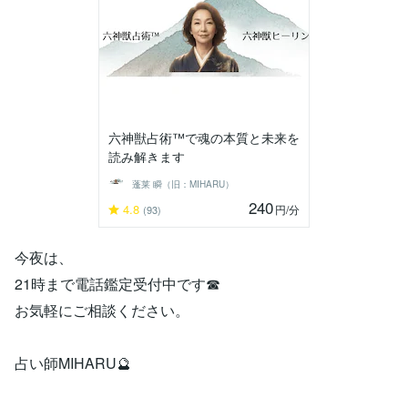
六神獣占術™で魂の本質と未来を
読み解きます
蓬莱 瞬（旧：MIHARU）
240
4.8
円
/分
(93)
今夜は、
21時まで電話鑑定受付中です☎
お気軽にご相談ください。
占い師MIHARU🔮