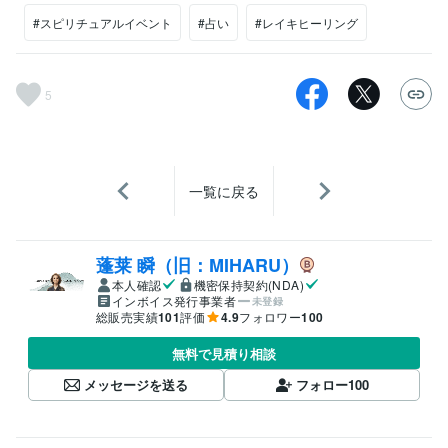
#スピリチュアルイベント
#占い
#レイキヒーリング
5
一覧に戻る
蓬莱 瞬（旧：MIHARU）
本人確認
機密保持契約(NDA)
インボイス発行事業者
未登録
総販売実績
101
評価
4.9
フォロワー
100
無料で見積り相談
メッセージを送る
フォロー
100