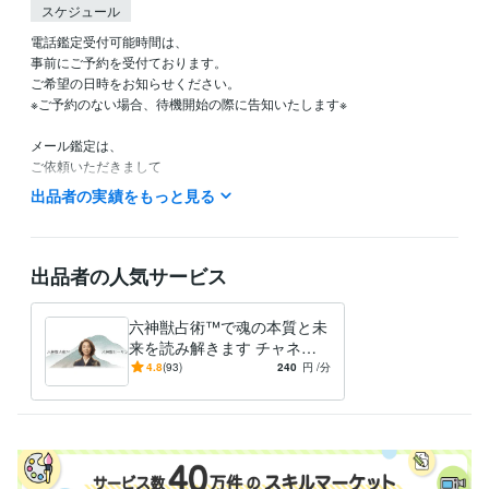
スケジュール
電話鑑定受付可能時間は、

事前にご予約を受付ております。

ご希望の日時をお知らせください。

※ご予約のない場合、待機開始の際に告知いたします※

メール鑑定は、

ご依頼いただきまして

48時間以内に鑑定結果をお送りいたします。

出品者の実績をもっと見る
※48時間経過後も鑑定結果が送られない場合は、お手数をおかけします
が、ご一報ください。

※いずれも不定時、不定休にて運営しております。※
出品者の人気サービス
資格・検定
数秘術鑑定士
取得年 : 2020年
六神獣占術™で魂の本質と未
パワーストーンセラピスト
取得年 : 2020年
来を読み解きます チャネリ
タロットリーディングマスター
取得年 : 2020年
ング歴25年。究極の癒やしと
4.8
(93)
240
円
/分
記憶術インストラクター
取得年 : 2019年
導きの本格鑑定
コミュニケーション能力1級
取得年 : 2013年
コミュニケーション心理学1級
取得年 : 2012年
速読術インストラクター
取得年 : 2020年
行動心理士
取得年 : 2020年