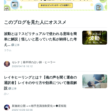
得意分野
占い
直感　タロット　数秘術　
人間関係 恋愛 仕事
直感
スピリチュアル
タロットカード占い
数秘術
人間関係
恋愛
仕事
片想い
このブログを見た人にオススメ
波動とは？スピリチュアルで使われる意味を簡
単に解説｜怪しいと思っていた私が納得した考
え...
記事
コラム
セレナ｜南半球の占い師・ヒーラー
2026/04/18 16:12
レイキヒーリングとは？【魂の声を聞く運命の
通訳者】レイキのやり方や効果について徹底解
説
記事
占い
新施術公開→≪相手意識強制変化≫◆星桜龍
2025/10/29 02:06