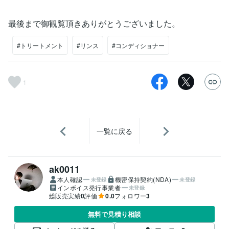
最後まで御観覧頂きありがとうございました。
#トリートメント
#リンス
#コンディショナー
1
一覧に戻る
ak0011
本人確認
機密保持契約(NDA)
未登録
未登録
インボイス発行事業者
未登録
総販売実績
0
評価
0.0
フォロワー
3
無料で見積り相談