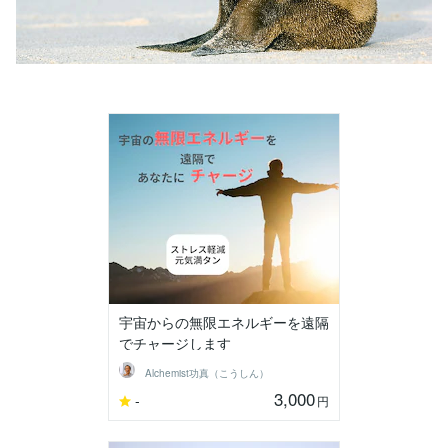
宇宙からの無限エネルギーを遠隔
でチャージします
Alchemist功真（こうしん）
3,000
-
円