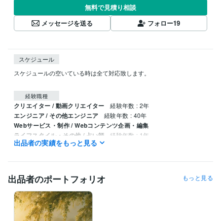
無料で見積り相談
メッセージを送る
フォロー
19
スケジュール
スケジュールの空いている時は全て対応致します。

経験職種
クリエイター / 動画クリエイター
経験年数 : 2年
エンジニア / その他エンジニア
経験年数 : 40年
Webサービス・制作 / Webコンテンツ企画・編集
ライフスタイル・その他 / 占い師
経験年数 : 1年
出品者の実績をもっと見る
ライフスタイル・その他 / その他
経験年数 : 2年
職歴
西沢サービス
1996年8月 ~ 2021年10月
出品者のポートフォリオ
もっと見る