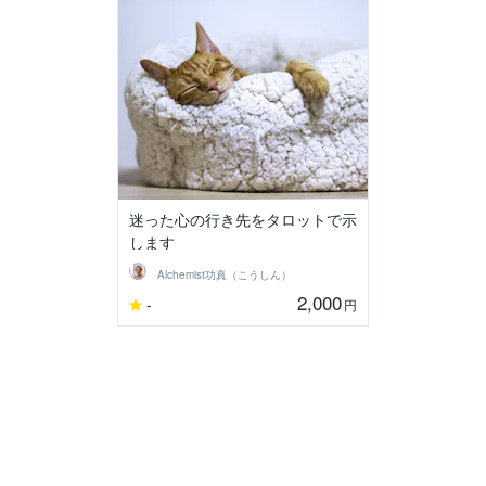
迷った心の行き先をタロットで示
します
Alchemist功真（こうしん）
2,000
-
円