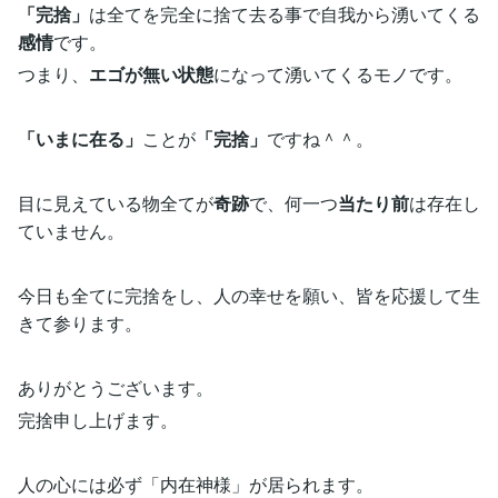
「完捨」
は全てを完全に捨て去る事で自我から湧いてくる
感情
です。
つまり、
エゴが無い状態
になって湧いてくるモノです。
「いまに在る」
ことが
「完捨」
ですね＾＾。
目に見えている物全てが
奇跡
で、何一つ
当たり前
は存在し
ていません。
今日も全てに完捨をし、人の幸せを願い、皆を応援して生
きて参ります。
ありがとうございます。
完捨申し上げます。
人の心には必ず「内在神様」が居られます。