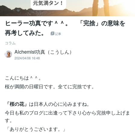
ヒーラー功真です＾＾。 「完捨」の意味を
再考してみた。
記事
コラム
Alchemist功真（こうしん）
2024/04/06 16:48
こんにちは＾＾。
桜が満開の日曜日です。全てに完捨です。
「桜の花」
は日本人の心に沁みますね。
今日も私のブログに出逢って下さり心から完捨申し上げま
す。
「ありがとうございます。」