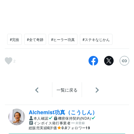
#完捨
#全て奇跡
#ヒーラー功真
#ステキなじかん
2
一覧に戻る
Alchemist功真（こうしん）
本人確認
機密保持契約(NDA)
インボイス発行事業者
未登録
総販売実績
0
評価
0.0
フォロワー
19