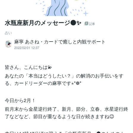
水瓶座新月のメッセージ🌑✨
記事
占い
麻寧 あさね・カードで癒しと内観サポート
2022/02/01 12:37
皆さん、こんにちは💫
あなたの「本当はどうしたい？」の解消のお手伝いをす
る、カードリーダーの麻寧です⋆*❁*
今日から2月！
前月末から金星逆行終了、新月、節分、立春、水星逆行終
了などなど、節目が重なるような日が続きますね😉