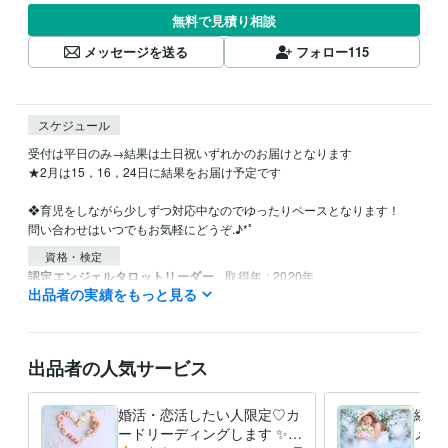
無料で見積り相談
メッセージを送る
フォロー
115
スケジュール
受付は平日のみ→結果は土日祝いずれかのお届けとなります

★2月は15，16，24日に結果をお届け予定です

❖育児をしながら少しずつ対応中なのでゆったりペースとなります！

問い合わせはいつでもお気軽にどうぞ.♪*ﾟ
資格・検定
認定エンジェルタロットリーダー
取得年 : 2020年
出品者の実績をもっと見る
AEAJアロマセラピスト
取得年 : 2012年
AEAJアロマセラピーインストラクター
取得年 : 2009年
AEAJアロマセラピーアドバイザー
取得年 : 2006年
出品者の人気サービス
得意分野
占い
タロット＆オラクルカードリーディング
引き寄せ
カードリーディング
タロット
オラクルカード
婚活・恋活したい人限定♡カ
繊細
スピリチュアル
仕事
恋愛
結婚
ードリーディングします ✨
メッ