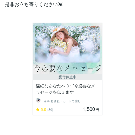
是非お立ち寄りください💓
受付休止中
繊細なあなたへ☽･:*今必要なメ
ッセージを伝えます
麻寧 あさね・カードで癒しと内観サポート
1,500
5.0
円
(30)