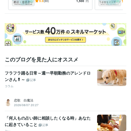
中々出会いがない！私って本
こっ
5.0
(30)
1,500
円
5.0
当はどうしたいの？という方
不安
へ
このブログを見た人にオススメ
フラフラ踊る日常～週一早朝勤務のアレンドロ
ンさん💊～
記事
コラム
恋歌 白魔法
2026/08/07 20:27
「何人もの占い師に相談したくなる時」あなた
に起きていること
記事