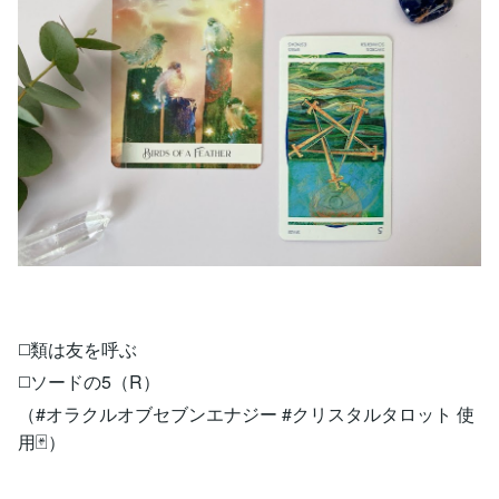
◻️類は友を呼ぶ
◻️ソードの5（R）
（#オラクルオブセブンエナジー #クリスタルタロット 使
用🃏）