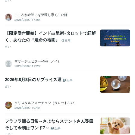
占い
こころね＠迷いを整理し導く占い師
2026/08/07 17:09
【限定受付開始】インド占星術×タロットで紐解
く、あなたの『運命の地図』
告知
占い
マザージュピター⭐︎Noi（ノイ）
2026/08/07 11:23
2026年8月8日のサプライズ運
記事
占い
クリスタルフォーチュン（タロット占い）
2026/08/07 10:49
フラフラ踊る日常～さよならステントさん👋🏻
そして今朝はワンド7～
記事
コラム