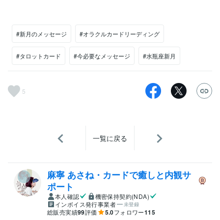
#新月のメッセージ
#オラクルカードリーディング
#タロットカード
#今必要なメッセージ
#水瓶座新月
5
一覧に戻る
麻寧 あさね・カードで癒しと内観サ
ポート
本人確認
機密保持契約(NDA)
インボイス発行事業者
未登録
総販売実績
99
評価
5.0
フォロワー
115