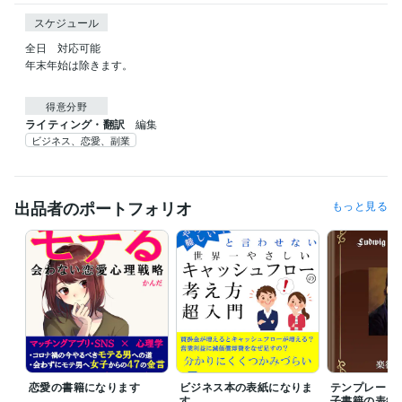
スケジュール
全日　対応可能

年末年始は除きます。

得意分野
ライティング・翻訳
編集
ビジネス、恋愛、副業
出品者のポートフォリオ
もっと見る
恋愛の書籍になります
ビジネス本の表紙になりま
テンプレート
す。
子書籍の表紙