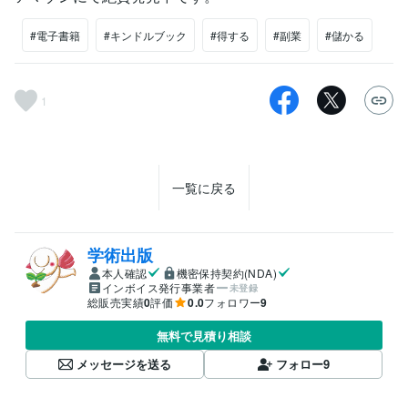
#電子書籍
#キンドルブック
#得する
#副業
#儲かる
1
一覧に戻る
学術出版
本人確認
機密保持契約(NDA)
インボイス発行事業者
未登録
総販売実績
0
評価
0.0
フォロワー
9
無料で見積り相談
メッセージを送る
フォロー
9