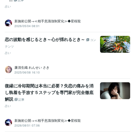
占い
新施術公開→≪相手意識強制変化≫◆星桜龍
2026/05/04 08:01
恋の波動を感じるとき～心が揺れるとき～
コン
テンツ
占い
廉清生織 れんせい さき
2025/06/08 16:10
復縁に冷却期間は本当に必要？失恋の痛みを消
し執着を手放す５ステップを専門家が完全徹底
解説
記事
占い
新施術公開→≪相手意識強制変化≫◆星桜龍
2026/08/01 07:06