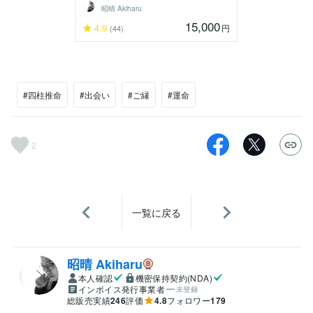
昭晴 Akiharu
15,000
4.9
円
(44)
#四柱推命
#出会い
#ご縁
#運命
2
一覧に戻る
昭晴 Akiharu
本人確認
機密保持契約(NDA)
インボイス発行事業者
未登録
総販売実績
246
評価
4.8
フォロワー
179