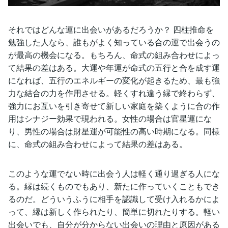
それではどんな運に出会いがあるだろうか？ 四柱推命を
勉強した人なら、誰もがよく知っている合の運で出会うの
が最高の機会になる。もちろん、命式の組み合わせによっ
て結果の差はある。大運や年運が命式の五行と合を成す運
になれば、五行のエネルギーの変化が起きるため、最も強
力な結合の力を作用させる。軽くすれ違う縁で終わらず、
強力にお互いを引き寄せて新しい家庭を築くように合の作
用はシナジー効果で現われる。女性の場合は官星運にな
り、男性の場合は財星運が可能性の高い時期になる。同様
に、命式の組み合わせによって結果の差はある。
このような運でない時に出会う人は軽く通り過ぎる人にな
る。縁は続くものでもあり、新たに作っていくこともでき
るのだ。どういうふうに相手を認識して受け入れるかによ
って、縁は新しく作られたり、簡単に切れたりする。軽い
出会いでも、自分が分からない出会いの理由と原因がある