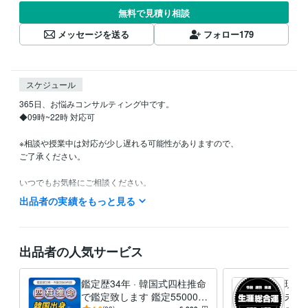
無料で見積り相談
メッセージを送る
フォロー
179
スケジュール
365日、お悩みコンサルティング中です。

◆09時~22時 対応可  

※相談や授業中は対応が少し遅れる可能性がありますので、

ご了承ください。

いつでもお気軽にご相談ください。
出品者の実績をもっと見る
得意分野
占い
六爻占術。相談依頼者が直接、卦を選択 。
四柱推命や六爻占
術で綜合鑑定致します。
四柱推命
六爻占術
易占い
コイン占い
サイコロ占い
筮竹法
出品者の人気サービス
鑑定歴34年 · 韓国式四柱推命
現在
で鑑定致します 鑑定55000件
未来