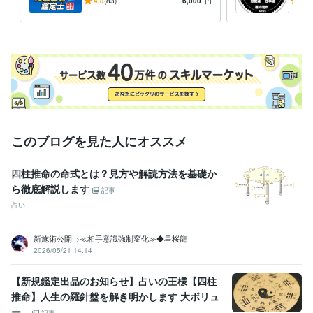
超・長年蓄積されたノウハウ
定歴
4.8
(83)
6,000
円
4.9
をご体験ください。
四柱
このブログを見た人にオススメ
四柱推命の命式とは？見方や解読方法を基礎か
ら徹底解説します
記事
占い
新施術公開→≪相手意識強制変化≫◆星桜龍
2026/05/21 14:14
【新規鑑定出品のお知らせ】占いの王様【四柱
推命】人生の羅針盤を解き明かします 大ボリュ
ー...
記事