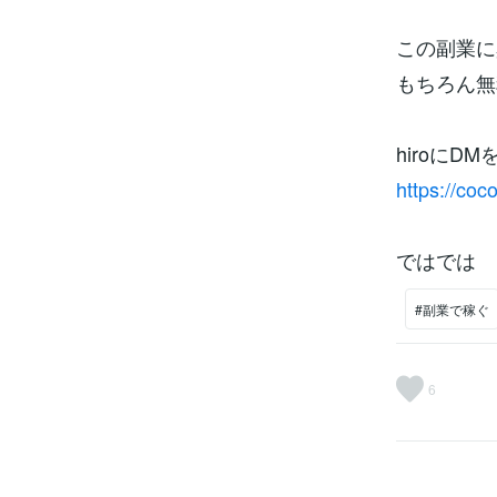
この副業に
もちろん無
hiroにD
https://co
ではでは
#副業で稼ぐ
6