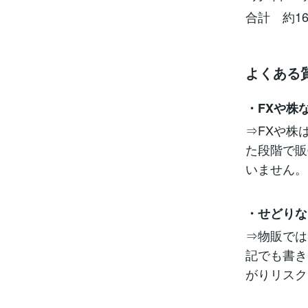
合計 約169
よくある
・FXや株
⇒FXや株
た段階で販
いません。
・せどりな
⇒物販では
記でも書き
がりリスク