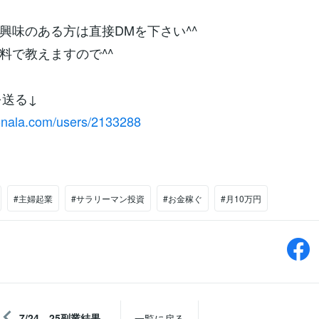
興味のある方は直接DMを下さい^^
料で教えますので^^
Mを送る↓
conala.com/users/2133288
#主婦起業
#サラリーマン投資
#お金稼ぐ
#月10万円
7/24，25副業結果
一覧に戻る