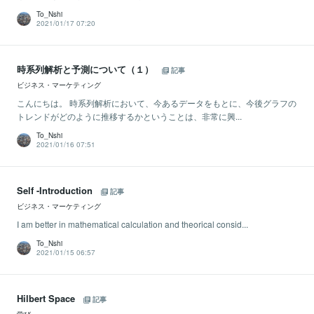
To_Nshi
2021/01/17 07:20
時系列解析と予測について（１）
記事
ビジネス・マーケティング
こんにちは。 時系列解析において、今あるデータをもとに、今後グラフの
トレンドがどのように推移するかということは、非常に興...
To_Nshi
2021/01/16 07:51
Self -Introduction
記事
ビジネス・マーケティング
I am better in mathematical calculation and theorical consid...
To_Nshi
2021/01/15 06:57
Hilbert Space
記事