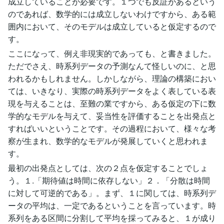
成立していることが必要です。１つでも反証があるという
のであれば、数学的には成立しないわけですから、ある範
囲内において、そのモデルは成立していると仮定するので
す。
ここになって、例え非現実的であっても、と書きました。
ただでさえ、時系列データの予測なんて怪しいのに、と思
われるかもしれません。しかしながら、理論の構築におい
ては、いきなり、実際の時系列データをよく表している表
現を与えることは、至難の業ですから、ある仮定の下に数
学的なモデルを与えて、妥当性を評価することを出発点と
すればいいということです。その過程において、様々な考
察が生まれ、数学的なモデルが発展していくと思われま
す。
最初の出発点としては、次の２点を仮定することでしょ
う。１.「期待値は時間に依存しない」２．「分散は時間
に対して可逆的である」。まず、１に関しては、時系列デ
ータの平均は、一定であるということを言っています。時
系列をある区間に分割して平均を採ってみると、１が成り