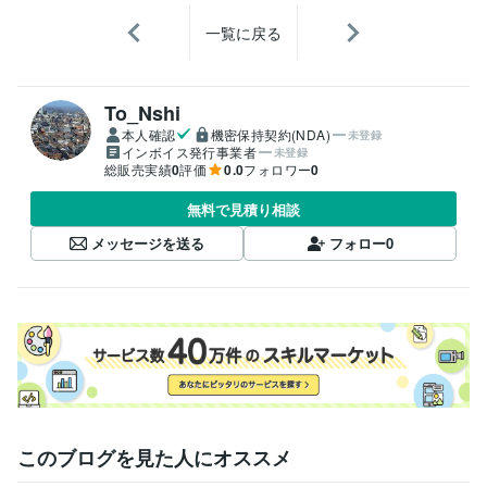
一覧に戻る
To_Nshi
本人確認
機密保持契約(NDA)
未登録
インボイス発行事業者
未登録
総販売実績
0
評価
0.0
フォロワー
0
無料で見積り相談
メッセージを送る
フォロー
0
このブログを見た人にオススメ