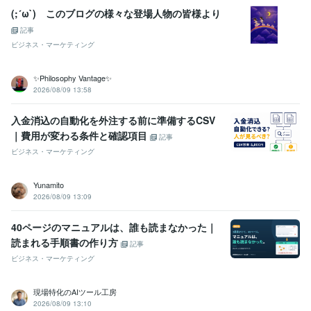
(;´ω`) このブログの様々な登場人物の皆様より
記事
ビジネス・マーケティング
✨Philosophy Vantage✨
2026/08/09 13:58
入金消込の自動化を外注する前に準備するCSV
｜費用が変わる条件と確認項目
記事
ビジネス・マーケティング
Yunamito
2026/08/09 13:09
40ページのマニュアルは、誰も読まなかった｜
読まれる手順書の作り方
記事
ビジネス・マーケティング
現場特化のAIツール工房
2026/08/09 13:10