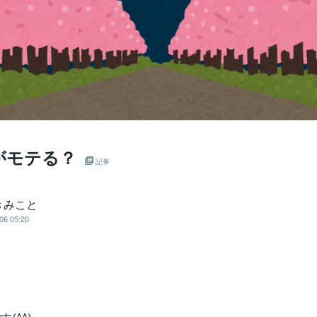
がモテる？
記事
きみこと
06 05:20