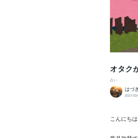
オタク
占い
はづ
2021/03/
こんにちは