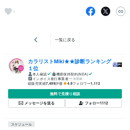
8
一覧に戻る
カラリストMiki★★診断ランキング
１位
本人確認
機密保持契約(NDA)
インボイス発行事業者
未登録
総販売実績
7,499
評価
4.9
フォロワー
1,112
無料で見積り相談
メッセージを送る
フォロー
1112
スケジュール