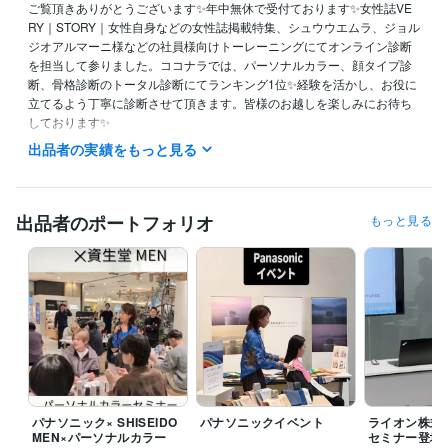
ご覧頂きありがとうございます✨年中無休で受付ております✨女性誌VE
RY｜STORY｜女性自身などの女性誌掲載特集、シュウウエムラ、ジョル
ジオアルマーニ様などの社員様向けトーレーニングにてオンライン診断
を担当して参りました。ココナラでは、パーソナルカラー、顔タイプ診
断、骨格診断のトータル診断にてランキング1位✨経験を活かし、お役に
立てるよう丁寧に診断させて頂きます。皆様のお越しを楽しみにお待ち
しております✨

出品者の実績をもっと見る
★1,000円OFF実施中★ココナラ新規登録

https://coconala.com/invite/S6X15B

招待コード【S6X15B】

出品者のポートフォリオ
もっと見る
これまでの2万名以上20年の診断経験を活かし、

対面診断以上に、ご満足とご理解を頂けるよう、お一人お一人の専用解
説をお渡し致します。

お陰様で、ココナラでは7070件を超えるご予約を頂き、たくさんのご紹
介を頂いております。正確な診断を心掛け美しくみせる為には、実際ど
うすればよいのかを分かりやすく解説致します。

高評価を頂いておりますので、是非口コミをご覧ください✨✨✨

お待ちしております✨
経験職種
パナソニック× SHISEIDO
パナソニックイベント
ライオン株式
ライフスタイル・その他 / 講師・インストラクター
経験年数 : 17年
MEN×パーソナルカラー
セミナー登壇