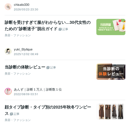
コスメ
顔タイプ
骨格診断
トータル診断
イメージコンサル
chisato330
2026/05/23 23:30
診断を受けすぎて服がわからない…30代女性の
ための“診断迷子”脱出ガイド
記事
美容・ファッション
yuki_Stylique
2025/12/02 08:49
当診断の体験レビュー
記事
美容・ファッション
あんず｜診断１万人｜診断数１位
2022/08/09 03:51
顔タイプ診断・タイプ別の2025年秋冬ワンピー
ス
記事
美容・ファッション