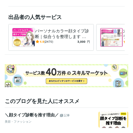
職歴
カラーキャッチ株式会社
2009年7月 ~ 現在
出品者の人気サービス
大手外資系化粧品会社
2008年8月 ~ 2009年2月
デックカラー＆デザイン株式会社（大日本インキ化学工業株式会社10
パーソナルカラー顔タイプ診
大人
0％出資）
2006年9月 ~ 2008年4月
断｜似合うを整理します 大
ラー
大手国内航空会社
1997年3月 ~ 2005年2月
人世代のための｜女性誌特集
女性
4.9
(2470)
3,000
円
4.9
2万名実績による完全個別カ
けの
受賞歴
ルテ
底解
女性誌VERY 3ページ特集 パーソナルカラーで生まれ変わる
女性誌S
TORY 女性イベント特集 「綺麗になるパーティー」
女子大学ソーシ
ャルプログラム 就職活動の為のパーソナルカラー
JALアカデミー シ
ンデレラコース
六本木ヒルズアカデミーヒルズ パーソナルカラーで
トレンド作り
銀座三越 　イベント「女を磨く1週間」
日本橋DICス
クエア KOSEタイアップ メイクイベント
ロカリ (女性向け情報サイ
ト) 心に響く写真撮影に必要な色彩
女性自身　コラム掲載「自分を変
える全身コーデ」
ライオン株式会社本社セミナー
このブログを見た人にオススメ
得意分野
住まい・美容・生活相談
パーソナルカラー診断/100人100通り
トー
＼顔タイプ診断を推す理由／
記事
タル診断
カラバリエーション／似合う色の組み合わせ
似合うメイク
美容・ファッション
カラー3点 
メイク
ファッション
パーソナルカラー診断
パーソナルカラーコス