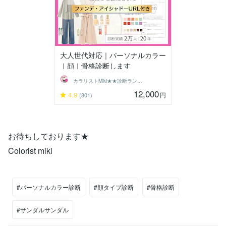
大人世代対応｜パーソナルカラー
｜顔｜骨格診断します
カラリストMiki★★診断ランキング１位
12,000
4.9
円
(801)
お待ちしております★
Colorist miki
#パーソナルカラー診断
#顔タイプ診断
#骨格診断
#サンダルサンダル