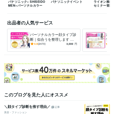
パナソニック× SHISEIDO
パナソニックイベント
ライオン株式
ライフスタイル・その他 / 講師・インストラクター
経験年数 : 17年
MEN×パーソナルカラー
セミナー登壇
職歴
カラーキャッチ株式会社
2009年7月 ~ 現在
出品者の人気サービス
大手外資系化粧品会社
2008年8月 ~ 2009年2月
デックカラー＆デザイン株式会社（大日本インキ化学工業株式会社10
パーソナルカラー顔タイプ診
大人
0％出資）
2006年9月 ~ 2008年4月
断｜似合うを整理します 大
ラー
大手国内航空会社
1997年3月 ~ 2005年2月
人世代のための｜女性誌特集
女性
4.9
(2470)
3,000
円
4.9
2万名実績による完全個別カ
けの
受賞歴
ルテ
底解
女性誌VERY 3ページ特集 パーソナルカラーで生まれ変わる
女性誌S
TORY 女性イベント特集 「綺麗になるパーティー」
女子大学ソーシ
ャルプログラム 就職活動の為のパーソナルカラー
JALアカデミー シ
ンデレラコース
六本木ヒルズアカデミーヒルズ パーソナルカラーで
トレンド作り
銀座三越 　イベント「女を磨く1週間」
日本橋DICス
クエア KOSEタイアップ メイクイベント
ロカリ (女性向け情報サイ
ト) 心に響く写真撮影に必要な色彩
女性自身　コラム掲載「自分を変
える全身コーデ」
ライオン株式会社本社セミナー
このブログを見た人にオススメ
得意分野
住まい・美容・生活相談
パーソナルカラー診断/100人100通り
トー
＼顔タイプ診断を推す理由／
記事
タル診断
カラバリエーション／似合う色の組み合わせ
似合うメイク
美容・ファッション
カラー3点 