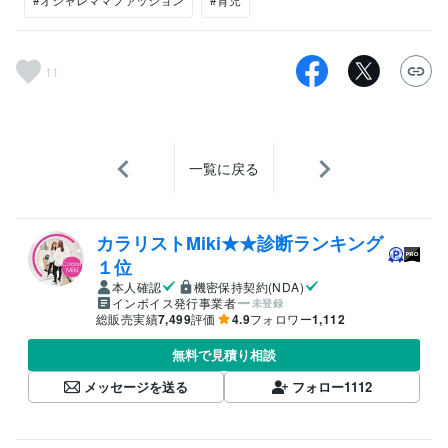
11
一覧に戻る
カラリストMiki★★診断ランキング
１位
本人確認
機密保持契約(NDA)
インボイス発行事業者
未登録
総販売実績
7,499
評価
4.9
フォロワー
1,112
無料で見積り相談
メッセージを送る
フォロー
1112