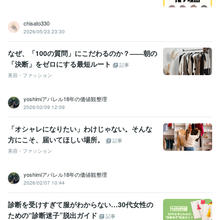
メイク
ファッション
パーソナルカラー診断
パーソナルカラーコス
コスメ
顔タイプ
骨格診断
トータル診断
イメージコンサル
chisato330
2026/05/23 23:30
なぜ、「100の質問」にこだわるのか？――朝の
「決断」をゼロにする最短ルート
記事
美容・ファッション
yoshimiアパレル18年の価値観整理
2026/02/09 12:09
「オシャレになりたい」わけじゃない。そんな
方にこそ、届いてほしい場所。
記事
美容・ファッション
yoshimiアパレル18年の価値観整理
2026/02/07 10:44
診断を受けすぎて服がわからない…30代女性の
ための“診断迷子”脱出ガイド
記事