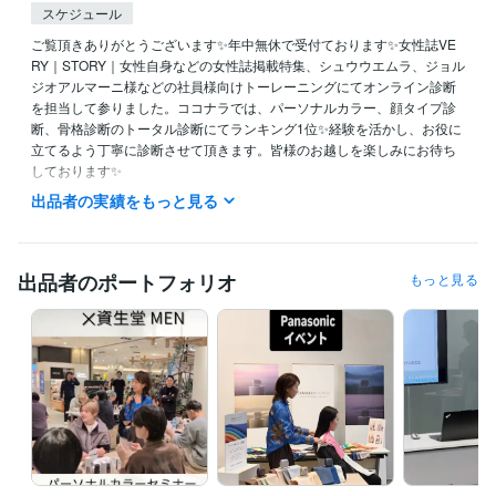
スケジュール
ご覧頂きありがとうございます✨年中無休で受付ております✨女性誌VE
RY｜STORY｜女性自身などの女性誌掲載特集、シュウウエムラ、ジョル
ジオアルマーニ様などの社員様向けトーレーニングにてオンライン診断
を担当して参りました。ココナラでは、パーソナルカラー、顔タイプ診
断、骨格診断のトータル診断にてランキング1位✨経験を活かし、お役に
立てるよう丁寧に診断させて頂きます。皆様のお越しを楽しみにお待ち
しております✨

出品者の実績をもっと見る
★1,000円OFF実施中★ココナラ新規登録

https://coconala.com/invite/S6X15B

招待コード【S6X15B】

出品者のポートフォリオ
もっと見る
これまでの2万名以上20年の診断経験を活かし、

対面診断以上に、ご満足とご理解を頂けるよう、お一人お一人の専用解
説をお渡し致します。

お陰様で、ココナラでは7070件を超えるご予約を頂き、たくさんのご紹
介を頂いております。正確な診断を心掛け美しくみせる為には、実際ど
うすればよいのかを分かりやすく解説致します。

高評価を頂いておりますので、是非口コミをご覧ください✨✨✨

お待ちしております✨
経験職種