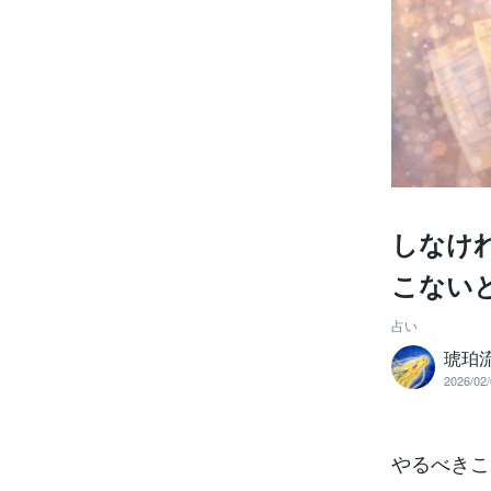
しなけ
こない
占い
琥珀
2026/02/
やるべきこ