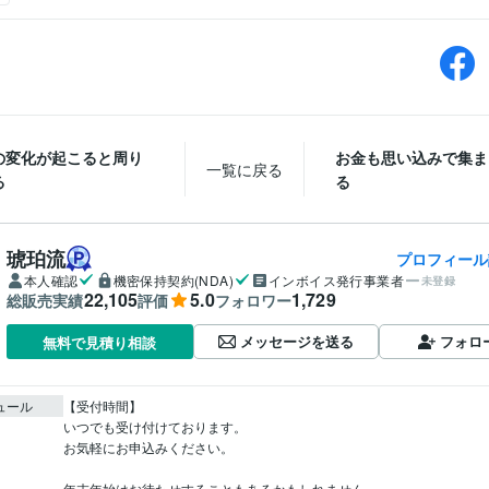
の変化が起こると周り
お金も思い込みで集ま
一覧に戻る
る
る
琥珀流
プロフィール
本人確認
機密保持契約(NDA)
インボイス発行事業者
未登録
22,105
5.0
1,729
総販売実績
評価
フォロワー
メッセージを送る
フォロ
無料で見積り相談
ュール
【受付時間】

いつでも受け付けております。

お気軽にお申込みください。

年末年始はお待たせすることもあるかもしれません。
