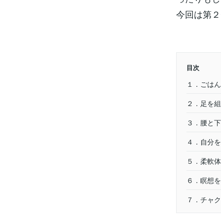
今回は第２
目次
１．ごはん
２．足を組
３．腰と下
４．自分を
５．柔軟体
６．瞑想を
７．チャク