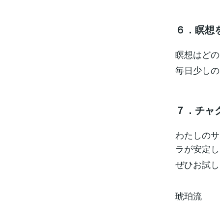
６．瞑想
瞑想はどの
毎日少しの
７．チャ
わたしのサ
ラが安定し
ぜひお試し
琥珀流