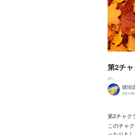
第2チ
占い
琥珀
2021/08/
第2チャク
このチャク
ったりもし