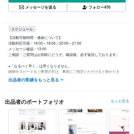
メッセージを送る
フォロー
470
スケジュール
【活動可能時間・連絡について】

活動対応可能：16:00～18:00／20:00～21:00

メッセージ確認：13:00

ご相談・ご質問はお気軽にどうぞ。確認後、必ず返信しております。

※「なるべく早く」は早くなりません。

納期やスピードをご希望の方は、事前にご指定いただけると助かりま
す。

出品者の実績をもっと見る
【スタンス・やりとりについて】

テキストでのやり取りとなるため、誤解のない丁寧な表現を心がけてい
ます。

出品者のポートフォリオ
もっと見る
少し堅く感じる方もいらっしゃるかもしれませんが、信頼性重視の表現
としてご理解ください。

【業務スタンスと自己紹介】

私は**「迷わない構文」をベースに、Webデザインと価値観設計を行っ
ています。**
