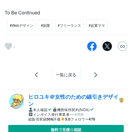
To Be Continued
#Webデザイン
#副業
#フリーランス
#起業ママ
4
一覧に戻る
ヒロユキ＠女性のための線引きデザイ
ン
本人確認
機密保持契約(NDA)
インボイス発行事業者
未登録
総販売実績
306
評価
5.0
フォロワー
470
無料で見積り相談