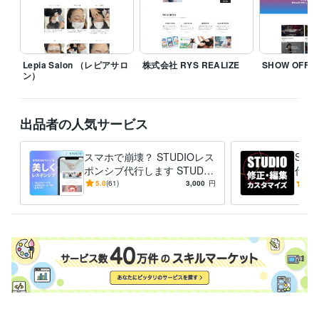
丁寧に、必要なものだけを見極めて形にするスタイルです。

お急ぎ対応や派手な表現よりも、「納得感」と「整った言葉」を重視し
ます。

Lepia Salon （レピアサロ
株式会社 RYS REALIZE
SHOW OFF
個人・法人・制作会社さま問わず、構文的思考でサポートします。

ン）
「整理してから頼みたい」方も、「何を頼めばいいか分からない」方
も、お気軽にご相談ください。

出品者の人気サービス
【略歴】

文系大卒 → 社会不適応 → 石油ストーブ営業 → 離脱

スマホで崩壊？ STUDIOレス
ST
「売れること」に違和感を感じ、意味のある“選ばれる設計”を探し始める

ポンシブ代行します STUDIO
代行
サイト、スマホでガタガタ？
度と
5.0
(61)
3,000
円
5.0
2019年：独学と職業訓練でデザインを習得

すぐ直します！
方に
経験職種
デザイナー / Webデザイナー
経験年数 : 5年
デザイナー / UI/UXデザイナー
経験年数 : 5年
デザイナー / 企画書・資料デザイナー
経験年数 : 5年
営業 / 法人営業
経験年数 : 5年
営業 / 営業事務・アシスタント
経験年数 : 5年