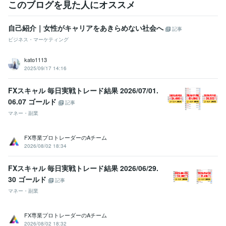
このブログを見た人にオススメ
職歴
サンポット株式会社
2015年3月 ~ 2019年11月
自己紹介｜女性がキャリアをあきらめない社会へ
記事
受賞歴
ビジネス・マーケティング
ゼロイチWEBデザイン中級編「ベストオブ選手権」
ココナラ 販売実
績10件突破
ココナラ 販売実績20件突破
ココナラ プラチナランク達
kato1113
成
2025/09/17 14:16
資格・検定
FXスキャル 毎日実戦トレード結果 2026/07/01.
アロマテラピー検定1級
取得年 : 2020年
06.07 ゴールド
記事
マネー・副業
ビジネス・クリエイティブツール
STUDIO:1年
Wix:1年
WordPress:1年
ペライチ:1年
PowerPoint:1年
ChatGPT:1年
Adobe Photoshop:1年
Canva:1年
Figma:1年
FX専業プロトレーダーのAチーム
Adobe XD:1年
2026/08/02 18:34
得意分野
FXスキャル 毎日実戦トレード結果 2026/06/29.
Web制作・HP作成・EC構築
STUDIOによるWEBサイト制作
Word
30 ゴールド
記事
PressによるWEBサイト制作
ペライチによるWEBサイト制作
Wix 
マネー・副業
BASE
ストアカサムネイルの作成
ココナラサムネイルの作成
Figm
aデータをSTUDIOで実装
ビジネス
恋愛
仕事
Web
ホームページ
ランディングページ
FX専業プロトレーダーのAチーム
STUDIO
WordPress
ペライチ
デザイン
2026/08/02 18:32