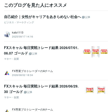
このブログを見た人にオススメ
職歴
サンポット株式会社
2015年3月 ~ 2019年11月
自己紹介｜女性がキャリアをあきらめない社会へ
記事
受賞歴
ビジネス・マーケティング
ゼロイチWEBデザイン中級編「ベストオブ選手権」
ココナラ 販売実
績10件突破
ココナラ 販売実績20件突破
ココナラ プラチナランク達
kato1113
成
2025/09/17 14:16
資格・検定
FXスキャル 毎日実戦トレード結果 2026/07/01.
アロマテラピー検定1級
取得年 : 2020年
06.07 ゴールド
記事
マネー・副業
ビジネス・クリエイティブツール
STUDIO:1年
Wix:1年
WordPress:1年
ペライチ:1年
PowerPoint:1年
ChatGPT:1年
Adobe Photoshop:1年
Canva:1年
Figma:1年
FX専業プロトレーダーのAチーム
Adobe XD:1年
2026/08/02 18:34
得意分野
FXスキャル 毎日実戦トレード結果 2026/06/29.
Web制作・HP作成・EC構築
STUDIOによるWEBサイト制作
Word
30 ゴールド
記事
PressによるWEBサイト制作
ペライチによるWEBサイト制作
Wix 
マネー・副業
BASE
ストアカサムネイルの作成
ココナラサムネイルの作成
Figm
aデータをSTUDIOで実装
ビジネス
恋愛
仕事
Web
ホームページ
ランディングページ
FX専業プロトレーダーのAチーム
STUDIO
WordPress
ペライチ
デザイン