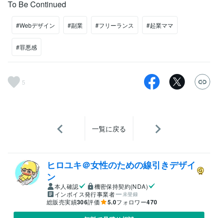
To Be Continued
#Webデザイン
#副業
#フリーランス
#起業ママ
#罪悪感
5
一覧に戻る
ヒロユキ＠女性のための線引きデザイ
ン
本人確認
機密保持契約(NDA)
インボイス発行事業者
未登録
総販売実績
306
評価
5.0
フォロワー
470