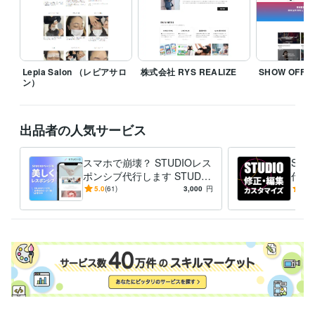
ています。**

丁寧に、必要なものだけを見極めて形にするスタイルです。

お急ぎ対応や派手な表現よりも、「納得感」と「整った言葉」を重視し
ます。

Lepia Salon （レピアサロ
株式会社 RYS REALIZE
SHOW OFF
個人・法人・制作会社さま問わず、構文的思考でサポートします。

ン）
「整理してから頼みたい」方も、「何を頼めばいいか分からない」方
も、お気軽にご相談ください。

出品者の人気サービス
【略歴】

文系大卒 → 社会不適応 → 石油ストーブ営業 → 離脱

スマホで崩壊？ STUDIOレス
ST
「売れること」に違和感を感じ、意味のある“選ばれる設計”を探し始める

ポンシブ代行します STUDIO
代行
サイト、スマホでガタガタ？
度と
5.0
(61)
3,000
円
5.0
2019年：独学と職業訓練でデザインを習得

すぐ直します！
方に
経験職種
デザイナー / Webデザイナー
経験年数 : 5年
デザイナー / UI/UXデザイナー
経験年数 : 5年
デザイナー / 企画書・資料デザイナー
経験年数 : 5年
営業 / 法人営業
経験年数 : 5年
営業 / 営業事務・アシスタント
経験年数 : 5年