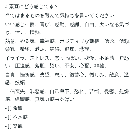
# 素直にどう感じてる？
当てはまるものを選んで気持ちを書いてください
いい感じ←愛、喜び、感動、感謝、自由、大いなる気づ
き、活力、情熱、
熱意、やる気、幸福感、ポジティブな期待、信念、信頼、
楽観、希望、満足、納得、退屈、悲観、
イライラ、ストレス、怒りっぽい、我慢、不足感、戸惑
い、圧迫感、落胆、疑い、不安、心配、非難、
自責、挫折感、失望、怒り、復讐心、憎しみ、敵意、激
怒、嫉妬
自信喪失、罪悪感、自己卑下、恐れ、苦悩、憂鬱、焦燥
感、絶望感、無気力感→やばい
- [ ] 希望
- [ ] 不足感
- [ ] 楽観