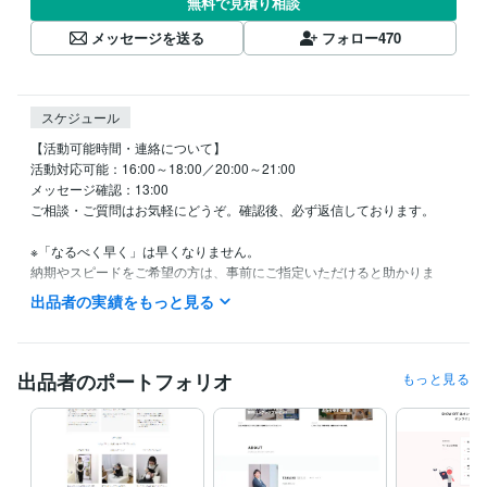
無料で見積り相談
メッセージを送る
フォロー
470
スケジュール
【活動可能時間・連絡について】

活動対応可能：16:00～18:00／20:00～21:00

メッセージ確認：13:00

ご相談・ご質問はお気軽にどうぞ。確認後、必ず返信しております。

※「なるべく早く」は早くなりません。

納期やスピードをご希望の方は、事前にご指定いただけると助かりま
す。

出品者の実績をもっと見る
【スタンス・やりとりについて】

テキストでのやり取りとなるため、誤解のない丁寧な表現を心がけてい
ます。

出品者のポートフォリオ
もっと見る
少し堅く感じる方もいらっしゃるかもしれませんが、信頼性重視の表現
としてご理解ください。

【業務スタンスと自己紹介】

私は**「迷わない構文」をベースに、Webデザインと価値観設計を行っ