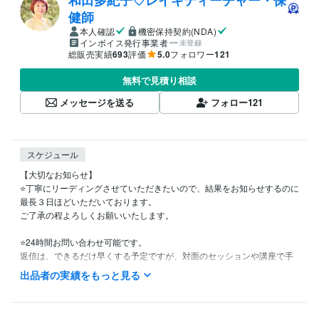
和田多紀子♡レイキティーチャー・保
健師
本人確認
機密保持契約(NDA)
インボイス発行事業者
未登録
総販売実績
693
評価
5.0
フォロワー
121
無料で見積り相談
メッセージを送る
フォロー
121
スケジュール
【大切なお知らせ】

⭐️丁寧にリーディングさせていただきたいので、結果をお知らせするのに
最長３日ほどいただいております。

ご了承の程よろしくお願いいたします。

⭐️24時間お問い合わせ可能です。

返信は、できるだけ早くする予定ですが、対面のセッションや講座で手
が離せない場合はお待たせする場合もございます。

出品者の実績をもっと見る
⭐️ 仕事の都合上、メッセージの返信や結果のお知らせが夜遅い時間帯と
なります。ご了承の程よろしくお願いいたします。
