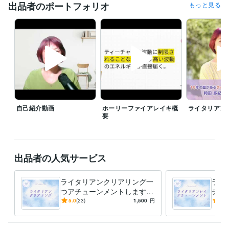
出品者のポートフォリオ
もっと見る
⭐️各種ヒーリングは商品によって遠隔リアルタイムと遠隔コールインどち
らかの方法でお届けします。

遠隔コールインは決められた期間の間でいつでも何回でもお受けになる
ことができます。

前日にリマインドメッセージを送ります。

遠隔リアルタイムはお約束した日時にヒーリングを開始します。

３０分くらい前にリマインドメッセージを送ります。

自己紹介動画
ホーリーファイアレイキ概
ライタリアン
遠隔リアルタイムは、１０時～１６時　２０～２４時の間で承ることが
要
できます。
経験職種
医療・介護 / 看護師
経験年数 : 30年
ライフスタイル・その他 / 公務員
経験年数 : 14年
出品者の人気サービス
受賞歴
ライタリアンクリアリング一
ライ
ココナラ「レイキミラクルワーク」
ココナラ「アチューメントのし
つアチューンメントします
チュ
くみと実践」
ココナラ・プラチナランク
ココナラ「レイキ練習ノー
魂の深い浄化で心身の調和を
ンデ
5.0
(23)
1,500
円
5.0
ト」
ココナラ「レイキ誘導瞑想5本」
ココナラ「銀河人類活性化誘
実現し、霊的成長を加速しま
リチ
導瞑想７本」
ココナラ「二つの波動加速器誘導瞑想」
しょう。
う。