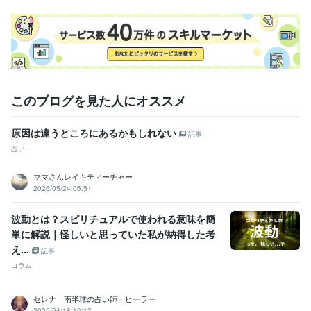
資格・検定
助産師
取得年 : 1986年
保健師
取得年 : 1993年
認定レイキティーチャー
取得年 : 2007年
スピリチュアルタロット士
取得年 : 2007年
得意分野
このブログを見た人にオススメ
占い
各種レイキを使ったヒーリング
レイキ
カルナレイキ
ライタリアンレイキ
ホーリーファイア
レイキヒーリング
ヒーリング
レイキティーチャー
原因は違うところにあるかもしれない
カルナレイキマスター
記事
占い
ライタリアン研究所のアチューンメント
占い
ヒーリング
アチューメント
レイキ
カルナレイキ
ママさんレイキティーチャー
学歴
2026/05/24 06:51
新潟大学
1986年3月 ~ 1987年2月
波動とは？スピリチュアルで使われる意味を簡
語学力
単に解説｜怪しいと思っていた私が納得した考
英語
日常会話レベル
え...
記事
コラム
セレナ｜南半球の占い師・ヒーラー
2026/04/18 16:12