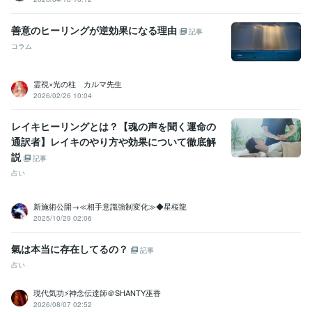
善意のヒーリングが逆効果になる理由
記事
コラム
霊視×光の柱 カルマ先生
2026/02/26 10:04
レイキヒーリングとは？【魂の声を聞く運命の
通訳者】レイキのやり方や効果について徹底解
説
記事
占い
新施術公開→≪相手意識強制変化≫◆星桜龍
2025/10/29 02:06
氣は本当に存在してるの？
記事
占い
現代気功⚡神念伝達師＠SHANTY巫香
2026/08/07 02:52