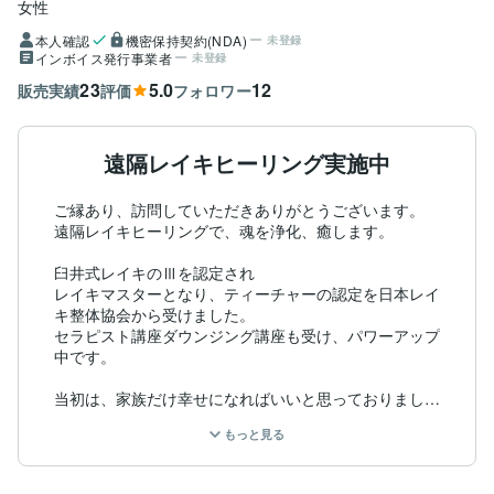
女性
本人確認
機密保持契約(NDA)
未登録
インボイス発行事業者
未登録
23
5.0
12
販売実績
評価
フォロワー
遠隔レイキヒーリング実施中
ご縁あり、訪問していただきありがとうございます。

遠隔レイキヒーリングで、魂を浄化、癒します。

臼井式レイキのⅢを認定され

レイキマスターとなり、ティーチャーの認定を日本レイ
キ整体協会から受けました。

セラピスト講座ダウンジング講座も受け、パワーアップ
中です。

当初は、家族だけ幸せになればいいと思っておりました
が、高次元の媒体となり、皆様をサポートするのが使命
もっと見る
なのでは？と。思い始めました。

遠隔ヒーリングを私の集中できる時間、主に夜に行いま