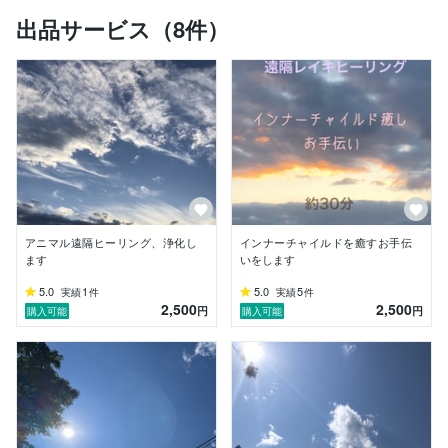
すが、ご相談などお答えいたします。

出品サービス（8件）
タイミングが合いましたら、受け取る気持ちでリラック
スしていただきます。

好転反応や、気持ち悪くなったり、眠くなったりする
方、何が映像、色が見える方、もおられますが、安心し
ていてください。

逆に、何も感じない方もおられます。

こちらで、なんらかのイメージを受け取りましたら、お
アニマル遠隔ヒーリング、浄化し
インナーチャイルドを癒すお手伝
ます
いをします
5.0
1
5.0
5
実績
件
実績
件
2,500
2,500
円
円
購入可能
購入可能