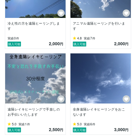
冷え性の方を遠隔ヒーリングしま
アニマル遠隔ヒーリングを行いま
す
す
0
4.8
7
実績
件
実績
件
2,000
2,000
円
円
購入可能
購入可能
遠隔レイキヒーリングで手放しの
全身遠隔レイキヒーリングをおこ
お手伝いいたします
ないます
5.0
1
5.0
6
実績
件
実績
件
2,500
3,000
円
円
購入可能
購入可能