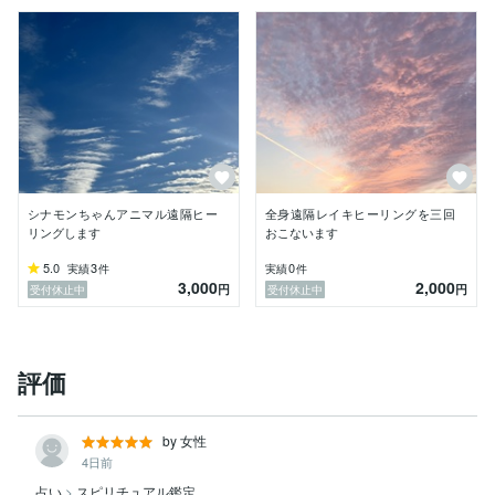
シナモンちゃんアニマル遠隔ヒー
全身遠隔レイキヒーリングを三回
リングします
おこないます
5.0
3
0
実績
件
実績
件
3,000
2,000
円
円
受付休止中
受付休止中
評価
by 女性
4日前
占い
>
スピリチュアル鑑定