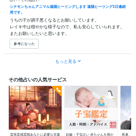
シナモンちゃんアニマル遠隔ヒーリングします 遠隔ヒーリング3日連続
用です。
うちの子が調子悪くなるとお願いしています。

レイキ中は穏やかな様子なので、私も安心していられます。

またお願いしたいと思います。
参考になった
もっと見る
その他占いの人気サービス
霊視霊感霊聴あなたに必要な言葉
妊娠・子宝占い 赤ちゃんを授か
死者、行