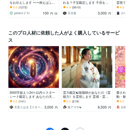
をお伝えします 〜〜例えばふと
れる？子宝鑑定します 子供を授
霊視で引
この場所がリアルなのかわからな
かるか、授かる時期、性別、授か
前に。実
5.0
(1272)
4.9
(3610)
4.0
(4)
くなる瞬間に〜〜
るための行動を鑑定
となりま
100
3,000
piment ﾋﾟﾓﾝ
天月泉
のりか
円
/分
円
このプロ人材に依頼した人がよく購入しているサービ
ス
3000字超え☆24ｈ以内☆スター
霊力鑑定☯️陰陽師があなたの《霊
愛されヒ
シード鑑定します あなたの天命
能力》を霊視します 霊感・霊能
動・魅力
を霊視＆ルーンで占いメッセージ
力・スピリチュアル能力｜あなた
せ・縁結
5.0
(141)
5.0
(219)
5.0
(10
をお伝えします
だけの能力を視ます
愛され体
3,000
6,500
天音☆はる【スターシード覚醒ヒーラー】
桜アズサ☯️
円
円