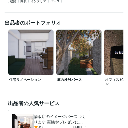
建築
内装
インテリア
パース
出品者のポートフォリオ
住宅リノベーション
庭の検討パース
オフィスビル
ン
出品者の人気サービス
物販店のイメージパースつく
ります 実施やプレゼンにつ
なげていけるように製作
-
(1)
30,000
円