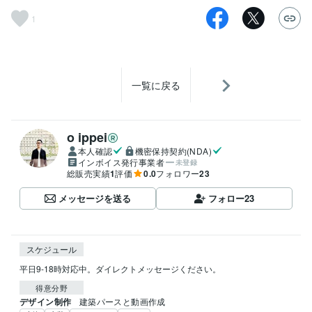
1
一覧に戻る
o ippei
本人確認
機密保持契約(NDA)
インボイス発行事業者
未登録
総販売実績
1
評価
0.0
フォロワー
23
メッセージを送る
フォロー
23
スケジュール
平日9-18時対応中。ダイレクトメッセージください。
得意分野
デザイン制作
建築パースと動画作成