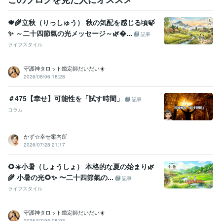
🍁🌾立秋（りっしゅう） 秋の気配を感じる頃🍃
✨ ～二十四節氣の光メッセージ～🌿...
記事
ライフスタイル
守護神タロット鑑定師だいだい☀️
2026/08/06 18:28
＃475【幸せ】可能性を「試す時間」
記事
コラム
かず☆幸せ案内所
2026/07/28 21:17
🌻☀️小暑（しょうしょ） 本格的な夏の始まり🌿
🌾 小暑の光🌻✨️ 〜二十四節氣の...
記事
ライフスタイル
守護神タロット鑑定師だいだい☀️
2026/07/05 08:03