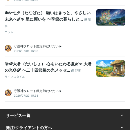
🎋✨七夕（たなばた） 願いはきっと、やさしい
未来へ🌌✨ 星に願いを 〜季節の暮らしと...
記
事
コラム
守護神タロット鑑定師だいだい☀️
2026/07/06 16:08
🌞🍉大暑（たいしょ） 心をいたわる夏🌿✨ 大暑
の光🌻🌾 〜二十四節氣の光メッセ...
記事
ライフスタイル
守護神タロット鑑定師だいだい☀️
2026/07/22 15:38