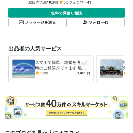
総販売実績
10
評価
5.0
フォロワー
43
無料で見積り相談
メッセージを送る
フォロー
43
出品者の人気サービス
スマホで簡単！離婚を考えた
神田
時のご相談ができます 離婚
天神
裁判まで行った経験者が、丁
業、
5.0
(2)
3,000
円
5.0
寧にご相談に乗ります。
参拝
す。
このブログを見た人にオススメ