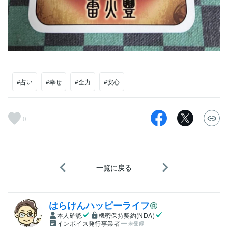
#占い
#幸せ
#全力
#安心
0
一覧に戻る
はらけんハッピーライフ
本人確認
機密保持契約(NDA)
インボイス発行事業者
未登録