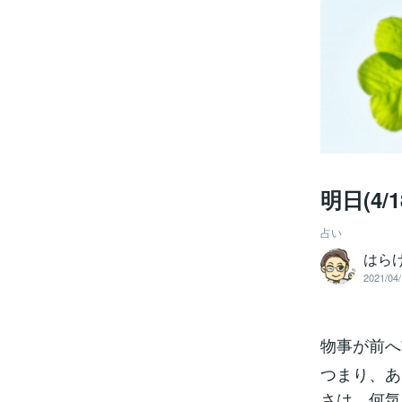
明日(4/
占い
はら
2021/04/
物事が前へ
つまり、あ
さは、何気