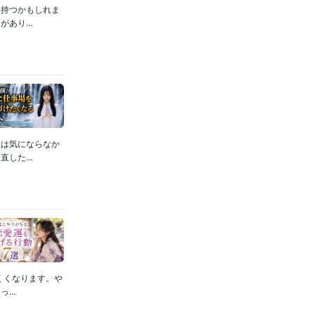
を持つかもしれま
あり...
段は気にならなか
した...
くくなります。や
..