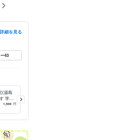
詳細を見る
ロー
43
宮(湯島
離婚について、電話でご相談
す 学
をお受けします 離婚相談に
コロナで
ついて、電話でのご相談とな
1,500
円
5.0
(1)
140
円
/分
ススメで
ります。