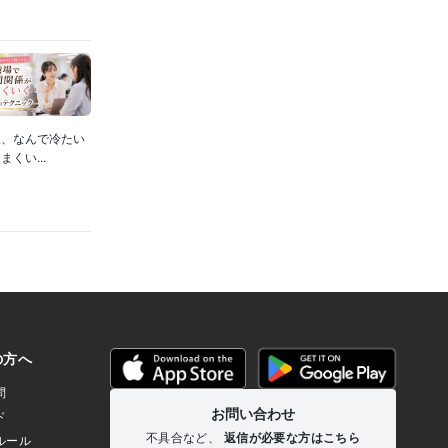
人、なんで冷たい
くい...