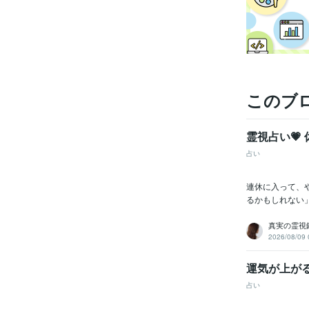
このブ
霊視占い💗
占い
連休に入って、
るかもしれない
真実の霊視鑑
2026/08/09 
運気が上が
占い