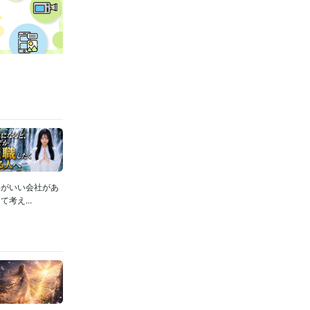
料がいい会社があ
考え...