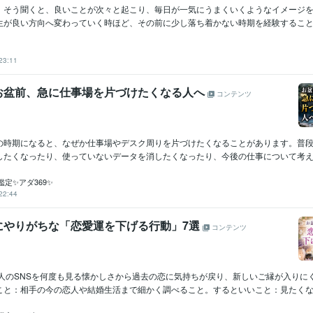
」そう聞くと、良いことが次々と起こり、毎日が一気にうまくいくようなイメージ
生が良い方向へ変わっていく時ほど、その前に少し落ち着かない時期を経験することが
23:11
お盆前、急に仕事場を片づけたくなる人へ
コンテンツ
の時期になると、なぜか仕事場やデスク周りを片づけたくなることがあります。普
したくなったり、使っていないデータを消したくなったり、今後の仕事について考え直
定✨アダ369✨
22:44
にやりがちな「恋愛運を下げる行動」7選
コンテンツ
た人のSNSを何度も見る懐かしさから過去の恋に気持ちが戻り、新しいご縁が入りに
こと：相手の今の恋人や結婚生活まで細かく調べること。するといいこと：見たくなっ.