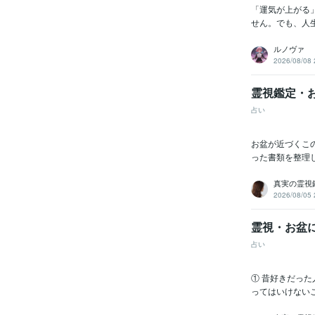
「運気が上がる
せん。でも、人
ルノヴァ
2026/08/08 
霊視鑑定・
占い
お盆が近づくこ
った書類を整理
真実の霊視鑑
2026/08/05 
霊視・お盆
占い
① 昔好きだっ
ってはいけない