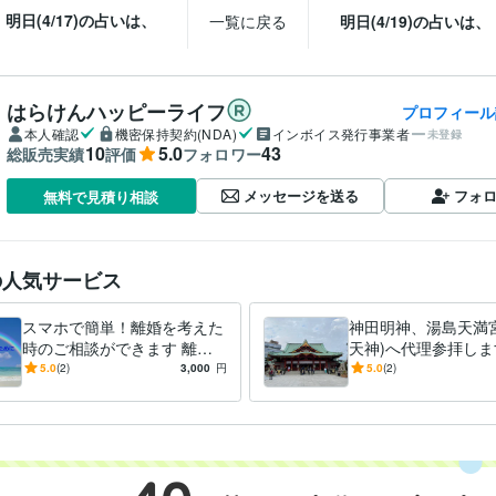
明日(4/17)の占いは、
一覧に戻る
明日(4/19)の占いは、
はらけんハッピーライフ
プロフィール
本人確認
機密保持契約(NDA)
インボイス発行事業者
未登録
10
5.0
43
総販売実績
評価
フォロワー
メッセージを送る
フォ
無料で見積り相談
の人気サービス
スマホで簡単！離婚を考えた
神田明神、湯島天満
時のご相談ができます 離婚
天神)へ代理参拝しま
裁判まで行った経験者が、丁
業、就職など遠方や
5.0
(2)
3,000
円
5.0
(2)
寧にご相談に乗ります。
参拝が難しい方にオ
す。