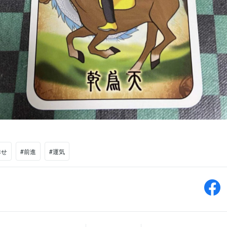
幸せ
#前進
#運気