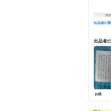
受賞
出品者の
得意
出品者
お経