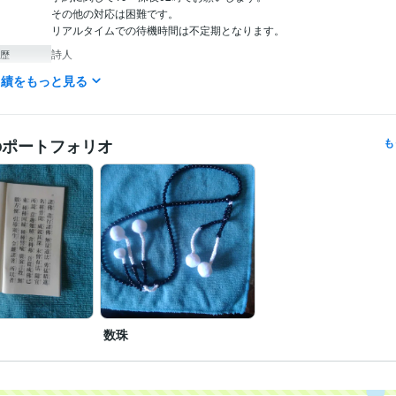
その他の対応は困難です。

リアルタイムでの待機時間は不定期となります。
詩人
歴
実績をもっと見る
占い
霊視、サイキック、送念、カウンセリング
分野
占い
カウンセリング
恋愛
不倫
夫婦関係
問題
悩み
のポートフォリオ
も
数珠