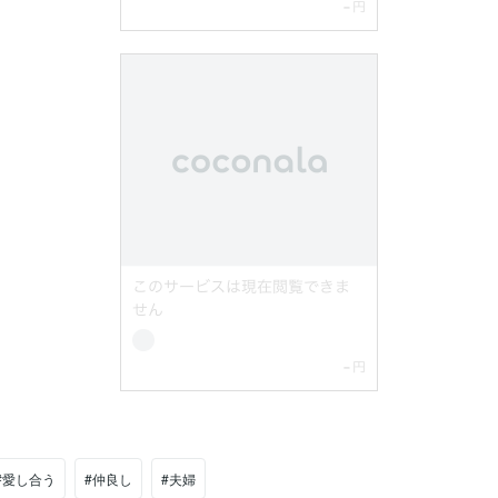
#愛し合う
#仲良し
#夫婦