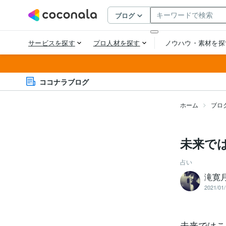
ココナラブログ
ホーム
ブロ
未来で
占い
滝寛
2021/01/
未来ではこ