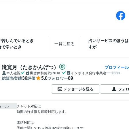
が苦しんでいるとき
占いサービスのほうは
一覧に戻る
倫で辛いとき
すが
滝寛月（たきかんげつ）
プロフィール
本人確認
機密保持契約(NDA)
インボイス発行事業者
未登録
36
5.0
89
総販売実績
評価
フォロワー
メッセージを送る
フォ
ュール
チャット対応は

時間の許す限り即時対応します。

電話対応は

予約に関して19～深夜02時でお願いします。
