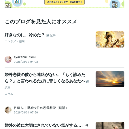
このブログを見た人にオススメ
好きなのに、冷めた？
記事
エンタメ・趣味
ayakahukutsuki
2026/08/08 04:03
婚外恋愛の彼から連絡がない。「もう諦めた
ら？」と言われるたびに苦しくなるあなたへ
記事
コラム
佐藤 結｜既婚女性の恋愛相談（晴陽）
2026/08/04 07:50
婚外の彼に大切にされていない気がする…、そ