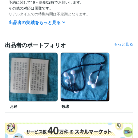
予約に関して19～深夜02時でお願いします。

その他の対応は困難です。

リアルタイムでの待機時間は不定期となります。
出品者の実績をもっと見る
受賞歴
詩人
得意分野
出品者のポートフォリオ
もっと見る
占い
霊視、サイキック、送念、カウンセリング
占い
カウンセリング
恋愛
不倫
夫婦関係
問題
悩み
お経
数珠