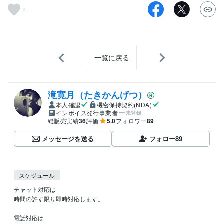
2
一覧に戻る
滝寛月（たきかんげつ）
本人確認
機密保持契約(NDA)
インボイス発行事業者
未登録
総販売実績
36
評価
5.0
フォロワー
89
メッセージを送る
フォロー
89
スケジュール
チャット対応は

時間の許す限り即時対応します。

電話対応は
