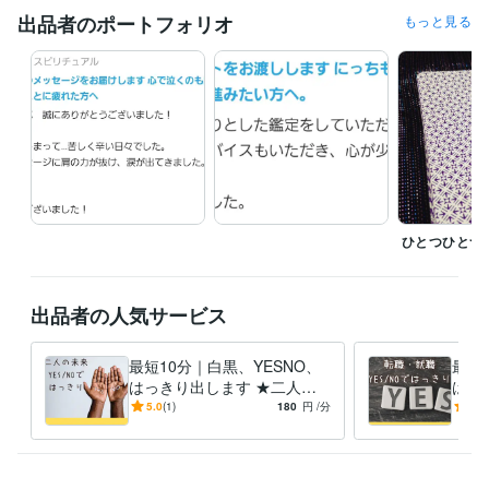
人間関係
セラピー
タロット
恋愛
自己分析
悩み相談
出品者のポートフォリオ
もっと見る
アダルトチルドレン
ひとつひとつ
出品者の人気サービス
最短10分｜白黒、YESNO、
最短
はっきり出します ★二人の
はっ
未来にはっきりと白黒つけま
就職
5.0
(1)
180
円
/分
5.0
す★
す★