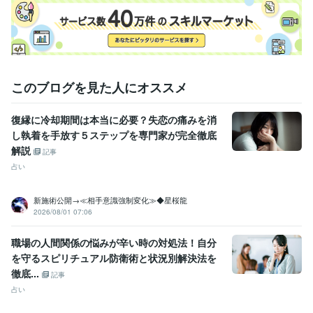
このブログを見た人にオススメ
復縁に冷却期間は本当に必要？失恋の痛みを消
し執着を手放す５ステップを専門家が完全徹底
解説
記事
占い
新施術公開→≪相手意識強制変化≫◆星桜龍
2026/08/01 07:06
職場の人間関係の悩みが辛い時の対処法！自分
を守るスピリチュアル防衛術と状況別解決法を
徹底...
記事
占い