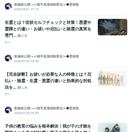
新施術公開→≪相手意識強制変化≫◆星桜龍
2026/08/01 07:10
生霊とは？症状セルフチェックと対策！悪霊や
霊障との違い・お祓いや厄払いと除霊の真実を
専門...
記事
占い
新施術公開→≪相手意識強制変化≫◆星桜龍
2026/07/25 03:58
【完全診断】お祓いが必要な人の特徴とは？厄
払い・除霊・生霊・悪霊の違いと効果的な対処
法を...
記事
占い
新施術公開→≪相手意識強制変化≫◆星桜龍
2026/07/25 03:55
子供の教育の悩みを根本解決！我が子の才能を