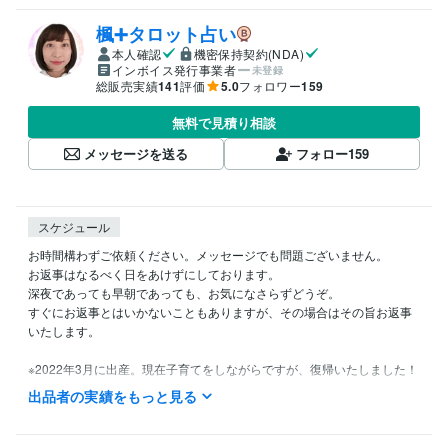
楓➕タロット占い
本人確認
機密保持契約(NDA)
インボイス発行事業者
未登録
総販売実績
141
評価
5.0
フォロワー
159
無料で見積り相談
メッセージを送る
フォロー
159
スケジュール
お時間構わずご依頼ください。メッセージでも問題ございません。

お返事はなるべく日をあけずにしております。

深夜であっても早朝であっても、お気になさらずどうぞ。

すぐにお返事とはいかないこともありますが、その場合はその旨お返事
いたします。

※2022年3月に出産。現在子育てをしながらですが、復帰いたしました！
またよろしくお願いいたします（2022年8月）
出品者の実績をもっと見る
得意分野
占い
タロット占い