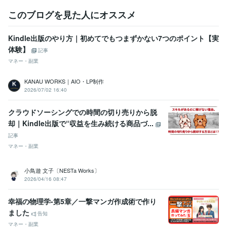
ビジネス・クリエイティブツール
このブログを見た人にオススメ
Excel:5年
Google ドキュメント:5年
PowerPoint:5年
Word:5年
Stable Diffusion:5年
ChatGPT:1年
Midjourney:1年
Bard:1年
DALL-E:1年
Canva:5年
Kindle出版のやり方｜初めてでもつまずかない7つのポイント【実
体験】
記事
得意分野
マネー・副業
ライティング・翻訳
ネーミング
住まい・美容・生活相談
電子書籍の出版関連サービス
KANAU WORKS｜AIO・LP制作
2026/07/02 16:40
学歴
大阪大学
2015年3月 ~ 2020年2月
クラウドソーシングでの時間の切り売りから脱
語学力
却｜Kindle出版で“収益を生み続ける商品づ...
インドネシア語
ビジネスレベル
記事
中国語
日常会話レベル
マネー・副業
英語
ビジネスレベル
小鳥遊 文子〔NESTa Works〕
2026/04/16 08:47
幸福の物理学-第5章／一撃マンガ作成術で作り
ました
告知
マネー・副業