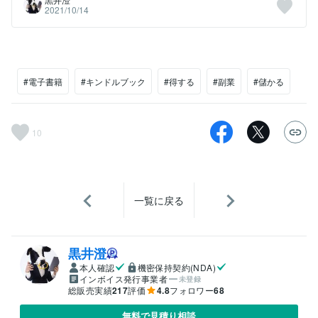
2021/10/14
#電子書籍
#キンドルブック
#得する
#副業
#儲かる
10
一覧に戻る
黒井澄
本人確認
機密保持契約(NDA)
インボイス発行事業者
未登録
総販売実績
217
評価
4.8
フォロワー
68
無料で見積り相談