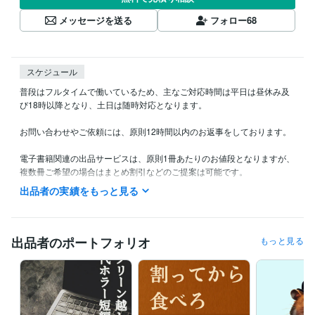
メッセージを送る
フォロー
68
スケジュール
普段はフルタイムで働いているため、主なご対応時間は平日は昼休み及
び18時以降となり、土日は随時対応となります。

お問い合わせやご依頼には、原則12時間以内のお返事をしております。

電子書籍関連の出品サービスは、原則1冊あたりのお値段となりますが、
複数冊ご希望の場合はまとめ割引などのご提案は可能です。

出品者の実績をもっと見る
納期の目安としては、特にご質問や修正などがなく、順調に進んだ場合
は数日～2週間以内に完了する見込みで進めております。

完成品を提出した後で3日以上お返事が頂けていない場合や、案件着手後
出品者のポートフォリオ
もっと見る
から1か月以上連絡が取れなくなった場合は、こちらの判断で正式納品扱
いとさせていただく場合がございます。正式納品の前に確認のお時間が
必要な方は、事前にご連絡いただきますと幸いです。

修正や変更等については、こちらのミスに起因する場合は、正式納品か