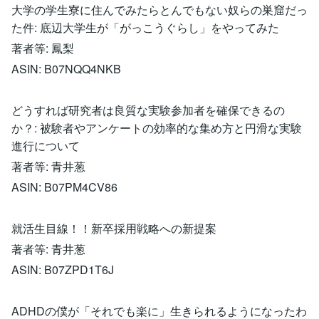
大学の学生寮に住んでみたらとんでもない奴らの巣窟だっ
た件: 底辺大学生が「がっこうぐらし」をやってみた
著者等: 鳳梨
ASIN: B07NQQ4NKB
どうすれば研究者は良質な実験参加者を確保できるの
か？: 被験者やアンケートの効率的な集め方と円滑な実験
進行について
著者等: 青井葱
ASIN: B07PM4CV86
就活生目線！！新卒採用戦略への新提案
著者等: 青井葱
ASIN: B07ZPD1T6J
ADHDの僕が「それでも楽に」生きられるようになったわ