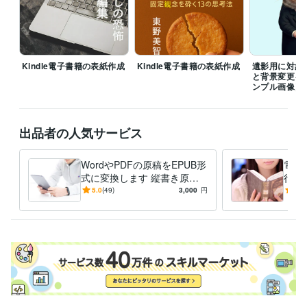
ら1週間後までのご連絡であれば無償対応いたしますが、お客様都合また
は納品1週間以降のお申し出の場合は原則有償でのご対応となりますので
ご理解ください。
経験職種
デザイナー / Webデザイナー
経験年数 : 5年
Kindle電子書籍の表紙作成
Kindle電子書籍の表紙作成
遺影用に対象
クリエイター / ライター・編集
経験年数 : 5年
と背景変更を
ンプル画像）
営業 / 個人営業
経験年数 : 1年
管理 / 法務
経験年数 : 4年
ライフスタイル・その他 / 講師・インストラクター
経験年数 : 4年
出品者の人気サービス
受賞歴
ベトナム戦争が東南アジア諸国や日本に与えた影響
インドネシアの
WordやPDFの原稿をEPUB形
電子書
農業分野におけるBOPビジネスの現状と課題
思い通りに「生きる」
式に変換します 縦書き原稿
行・
ということ
なぜ「バカにつける薬」がこの世に存在しないのか？
C
をEPUB化したらレイアウト
えず
5.0
(49)
3,000
円
4.9
hatGPTが語るSDGｓの解決策
ちょっぴりダークで実践的な放置車両
が崩れる方にオススメ
めて
の撤去方法
バカでも稼げる 「インドネシア株」高配当投資
ビットコ
す！
インで人生逆転！誰でもできる超簡単な仮想通貨の投資法
FIRE実現
への道
資格・検定
ITパスポート
取得年 : 2019年
防火管理者
取得年 : 2022年